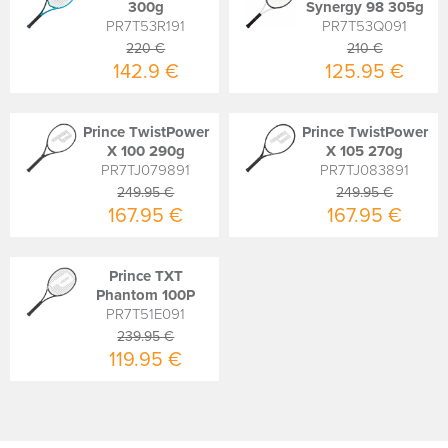
300g
Synergy 98 305g
PR7T53R191
PR7T53Q091
220 €
210 €
142.9 €
125.95 €
Prince TwistPower
Prince TwistPower
X 100 290g
X 105 270g
PR7TJ079891
PR7TJ083891
249.95 €
249.95 €
167.95 €
167.95 €
Prince TXT
Phantom 100P
PR7T51E091
239.95 €
119.95 €