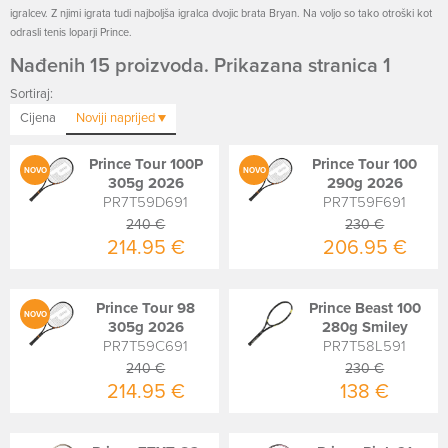
igralcev. Z njimi igrata tudi najboljša igralca dvojic brata Bryan. Na voljo so tako otroški kot
odrasli tenis loparji Prince.
Nađenih 15 proizvoda. Prikazana stranica 1
Sortiraj:
Cijena
Noviji
naprijed
Prince Tour 100P
Prince Tour 100
NOVO
NOVO
305g 2026
290g 2026
PR7T59D691
PR7T59F691
240 €
230 €
214.95 €
206.95 €
Prince Tour 98
Prince Beast 100
NOVO
305g 2026
280g Smiley
PR7T59C691
PR7T58L591
240 €
230 €
214.95 €
138 €