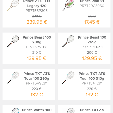
Prince ZTXT O3
Prince Pink 21
Legacy 120
PR7T29C3050
PR7T55P305
270 €
25 €
239.95 €
17.45 €
Prince Beast 100
Prince Beast 100
280g
265g
PR7T57V091
PR7T57U091
210 €
200 €
139.95 €
129.95 €
Prince TXT ATS
Prince TXT ATS
Tour 100 290g
Tour 100 310g
PR7T54G291
PR7T54F291
220 €
220 €
132 €
132 €
Prince Vortex 100
Prince TXT2.5