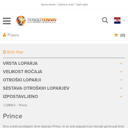
|
|
Servis reketa
Dobro je znati
Opči uvjeti
Prijava
(0)
Briši filtar
VRSTA LOPARJA
VELIKOST ROČAJA
OTROŠKI LOPARJI
SESTAVA OTROŠKIH LOPARJEV
IZPOSTAVLJENO
LOPARJI
Prince
Prince
Smo uradni prodajalec tenis loparjev Prince, ki so zelo popularni pri starejši generaciji tenis