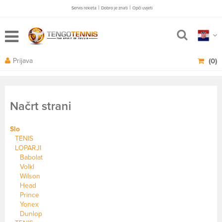
|
|
Servis reketa
Dobro je znati
Opči uvjeti
Prijava
(0)
Načrt strani
Slo
TENIS
LOPARJI
Babolat
Volkl
Wilson
Head
Prince
Yonex
Dunlop