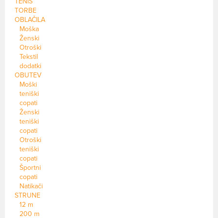
TENIS
TORBE
OBLAČILA
Moška
Ženski
Otroški
Tekstil
dodatki
OBUTEV
Moški
teniški
copati
Ženski
teniški
copati
Otroški
teniški
copati
Športni
copati
Natikači
STRUNE
12 m
200 m