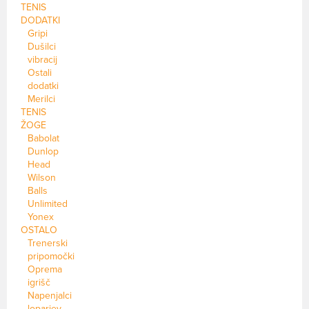
TENIS
DODATKI
Gripi
Dušilci
vibracij
Ostali
dodatki
Merilci
TENIS
ŽOGE
Babolat
Dunlop
Head
Wilson
Balls
Unlimited
Yonex
OSTALO
Trenerski
pripomočki
Oprema
igrišč
Napenjalci
loparjev