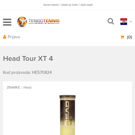
|
|
Servis reketa
Dobro je znati
Opči uvjeti
Prijava
(0)
Head Tour XT 4
Kod proizvoda: HE570824
ZNAMKE
Head