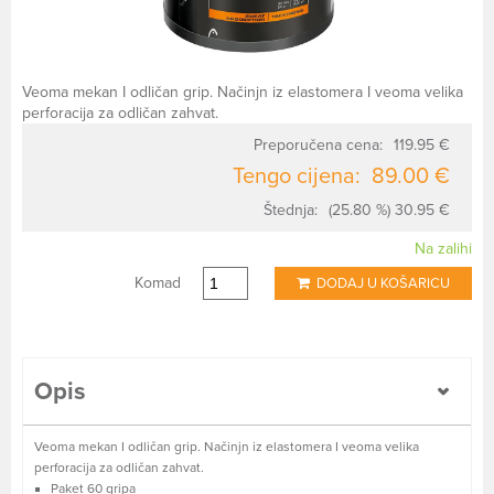
Veoma mekan I odličan grip. Načinjn iz elastomera I veoma velika
perforacija za odličan zahvat.
Preporučena cena:
119.95 €
Tengo cijena:
89.00 €
Štednja:
(25.80 %) 30.95 €
Na zalihi
Komad
DODAJ U KOŠARICU
Opis
Veoma mekan I odličan grip. Načinjn iz elastomera I veoma velika
perforacija za odličan zahvat.
Paket 60 gripa