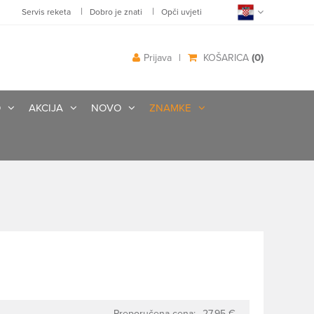
|
|
Servis reketa
Dobro je znati
Opči uvjeti
(0)
Prijava
|
KOŠARICA
O
AKCIJA
NOVO
ZNAMKE
Preporučena cena:
27.95 €