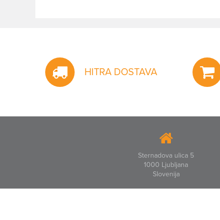
HITRA DOSTAVA
Sternadova ulica 5
1000 Ljubljana
Slovenija