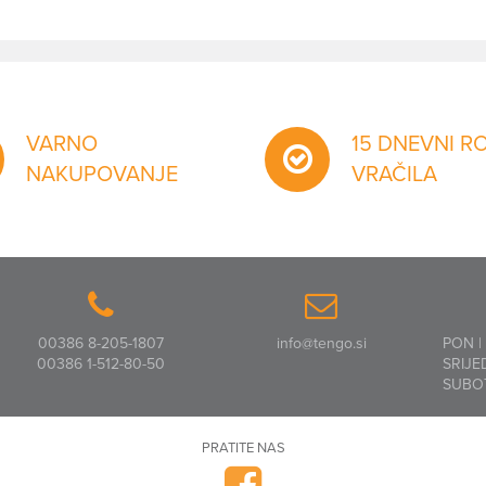
VARNO
15 DNEVNI R
NAKUPOVANJE
VRAČILA
00386 8-205-1807
info@tengo.si
PON |
00386 1-512-80-50
SRIJE
SUBO
PRATITE NAS