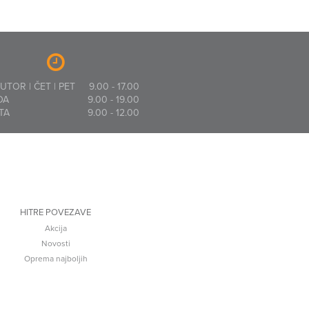
 UTOR | ČET | PET
9.00 - 17.00
DA
9.00 - 19.00
TA
9.00 - 12.00
HITRE POVEZAVE
Akcija
Novosti
Oprema najboljih