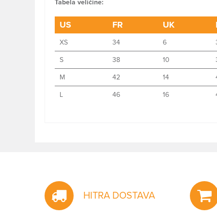
Tabela veličine:
US
FR
UK
XS
34
6
S
38
10
M
42
14
L
46
16
HITRA DOSTAVA