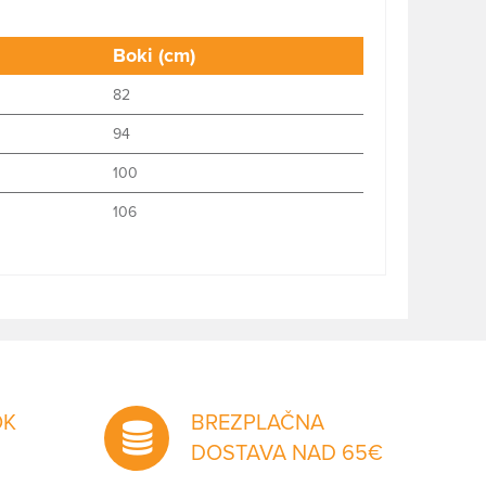
Boki (cm)
82
94
100
106
OK
BREZPLAČNA
DOSTAVA NAD 65€