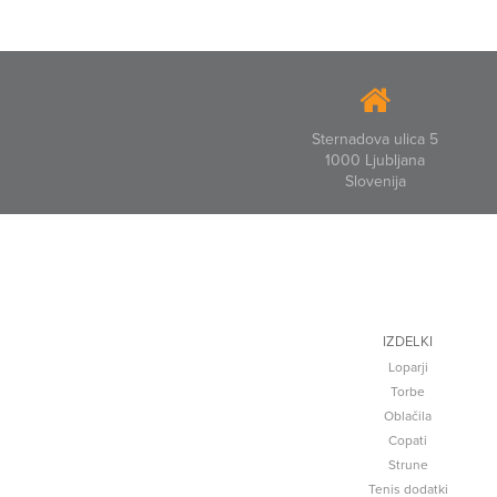
Sternadova ulica 5
1000 Ljubljana
Slovenija
IZDELKI
Loparji
Torbe
Oblačila
Copati
Strune
Tenis dodatki