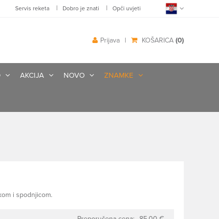
|
|
Servis reketa
Dobro je znati
Opči uvjeti
(0)
Prijava
|
KOŠARICA
O
AKCIJA
NOVO
ZNAMKE
akom i spodnjicom.
Preporučena cena:
85.00 €