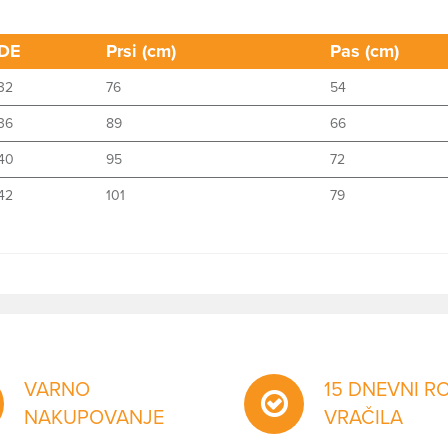
DE
Prsi (cm)
Pas (cm)
32
76
54
36
89
66
40
95
72
42
101
79
VARNO
15 DNEVNI R
NAKUPOVANJE
VRAČILA