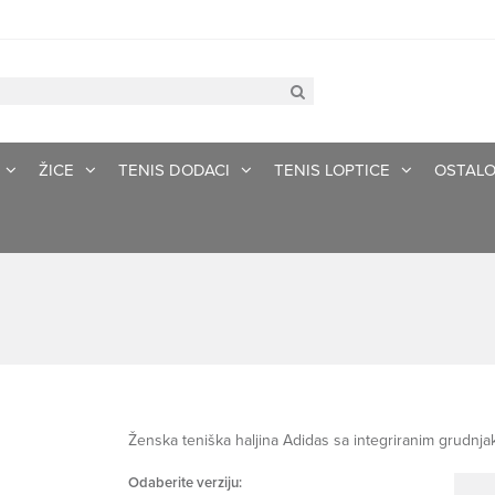
ŽICE
TENIS DODACI
TENIS LOPTICE
OSTAL
Ženska teniška haljina Adidas sa integriranim grudnj
Odaberite verziju: