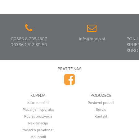
00386 8-205-1807
info@tengo.si
PON |
00386 1-512-80-50
SRIJE
SUBO
PRATITE NAS
KUPNJA
PODUZEČE
Kako naručiti
Poslovni podaci
Plaćanje i isporuka
Servis
Povrat proizvoda
Kontakt
Reklamacija
Podaci o privatnosti
Moj profil