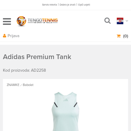
|
|
Servis reketa
Dobro je znati
Opči uvjeti
Prijava
(0)
Adidas Premium Tank
Kod proizvoda: AD2258
ZNAMKE
Babolat