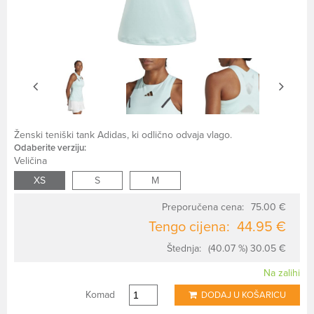
Ženski teniški tank Adidas, ki odlično odvaja vlago.
Odaberite verziju:
Veličina
XS
S
M
Preporučena cena:
75.00 €
Tengo cijena:
44.95 €
Štednja:
(40.07 %) 30.05 €
Na zalihi
Komad
DODAJ U KOŠARICU