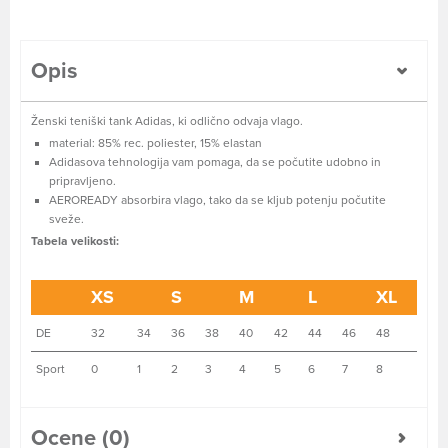
Opis
Ženski teniški tank Adidas, ki odlično odvaja vlago.
material: 85% rec. poliester, 15% elastan
Adidasova tehnologija vam pomaga, da se počutite udobno in
pripravljeno.
AEROREADY absorbira vlago, tako da se kljub potenju počutite
sveže.
Tabela velikosti:
XS
S
M
L
XL
DE
32
34
36
38
40
42
44
46
48
Sport
0
1
2
3
4
5
6
7
8
Ocene (0)