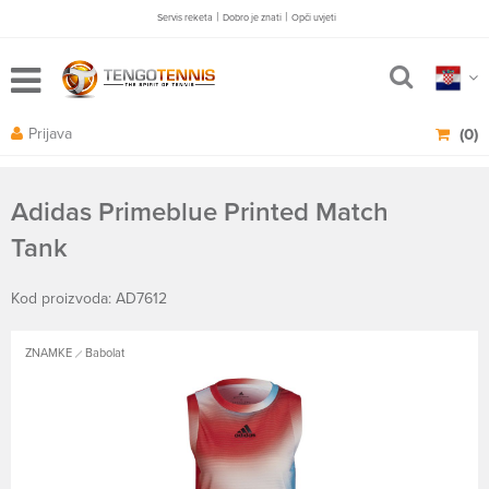
|
|
Servis reketa
Dobro je znati
Opči uvjeti
Prijava
(0)
Adidas Primeblue Printed Match
Tank
Kod proizvoda: AD7612
ZNAMKE
Babolat