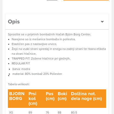
Opis
Sprostite se v prijetnih bombažnih hlačah Björn Borg Center.
Narejene so iz mešanice bombaža in poliestra,
Elastičen pas z nastavljivo vrvico,
Žepi na vsaki strani spredaj in enega na zadnji strani ter tkana etiketa
na strani hlačnice,
TRAPPED FIT: Zožene hlačnice pri gležnjih,
REGULAR FIT
barva: modra
material: 80% bombaž 20% Poliester
Tabela velikosti:
BJORN
Prsi
Pas
Boki
Dolžina not.
BORG
koš
(cm)
(cm)
dela noge (cm)
(cm)
XS
89
76
88
80.5