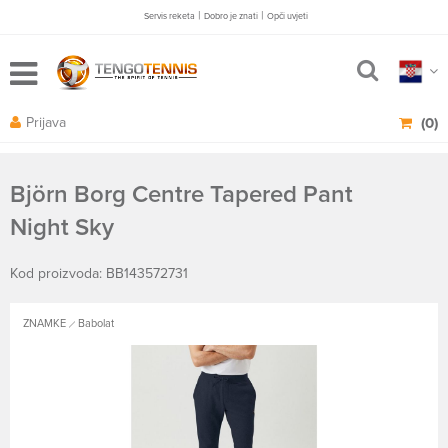
|
|
Servis reketa
Dobro je znati
Opči uvjeti
Prijava
(0)
Björn Borg Centre Tapered Pant
Night Sky
Kod proizvoda: BB143572731
ZNAMKE
Babolat