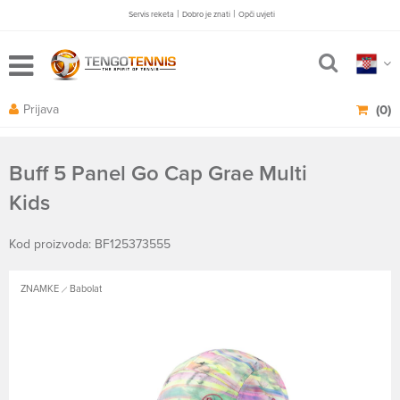
|
|
Servis reketa
Dobro je znati
Opči uvjeti
Prijava
(0)
Buff 5 Panel Go Cap Grae Multi
Kids
Kod proizvoda: BF125373555
ZNAMKE
Babolat