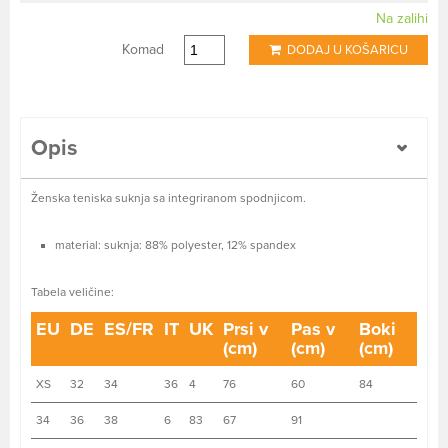
Na zalihi
Komad
DODAJ U KOŠARICU
Opis
Ženska teniska suknja sa integriranom spodnjicom.
material: suknja: 88% polyester, 12% spandex
Tabela veličine:
EU
DE
ES/FR
IT
UK
Prsi v
Pas v
Boki
(cm)
(cm)
(cm)
XS
32
34
36
4
76
60
84
34
36
38
6
83
67
91