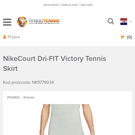
|
|
Servis reketa
Dobro je znati
Opči uvjeti
Prijava
(0)
NikeCourt Dri-FIT Victory Tennis
Skirt
Kod proizvoda: NK9779034
ZNAMKE
Babolat