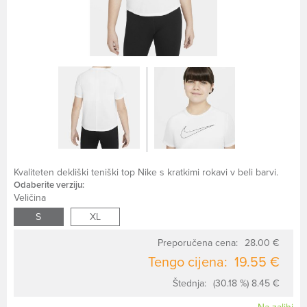
Kvaliteten dekliški teniški top Nike s kratkimi rokavi v beli barvi.
Odaberite verziju:
Veličina
S
XL
Preporučena cena:
28.00 €
Tengo cijena:
19.55 €
Štednja:
(30.18 %) 8.45 €