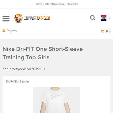
|
|
Servis reketa
Dobro je znati
Opči uvjeti
Prijava
(0)
Nike Dri-FIT One Short-Sleeve
Training Top Girls
Kod proizvoda: NK7639100
ZNAMKE
Babolat