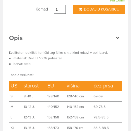
Na zalihi
Komad
DODAJ U KOŠARICU
Opis
Kvaliteten dekliški teniški top Nike s kratkimi rokavi v beli barvi.
material: Dri-FIT 100% poliester
barva: bela
Tabela velikosti:
US
starost
EU
višina
čez prsa
S
8 -10 J.
128/140
128-140 cm
67-69
M
10-12 J.
140/152
140-152 cm
69-78,5
L
12-13 J.
152/158
152-158 cm
78,5-83,5
XL
13-15 J.
158/170
158-170 cm
83,5-88,5