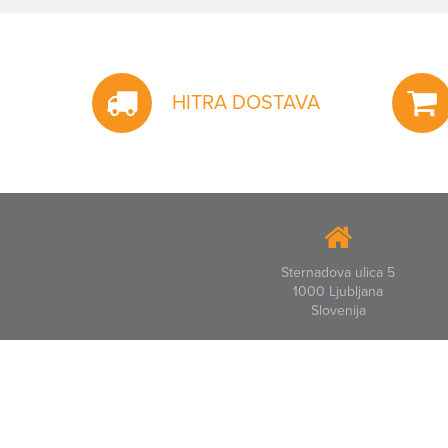
HITRA DOSTAVA
Sternadova ulica 5
1000 Ljubljana
Slovenija