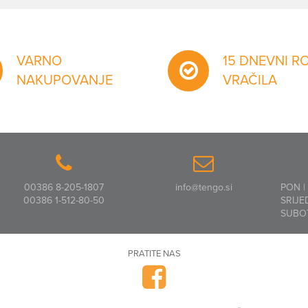
VARNO
15 DNEVNI R
NAKUPOVANJE
VRAČILA
00386 8-205-1807
info@tengo.si
PON |
00386 1-512-80-50
SRIJE
SUBO
PRATITE NAS