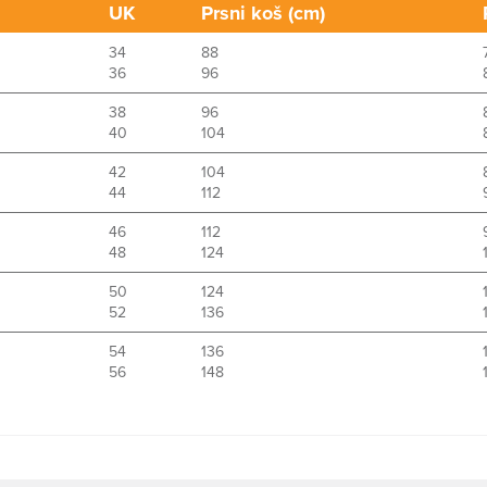
UK
Prsni koš (cm)
34
88
36
96
38
96
40
104
42
104
44
112
46
112
48
124
50
124
52
136
54
136
56
148