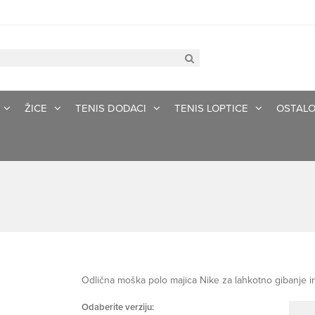
ŽICE
TENIS DODACI
TENIS LOPTICE
OSTAL
Odlična moška polo majica Nike za lahkotno gibanje in
Odaberite verziju: