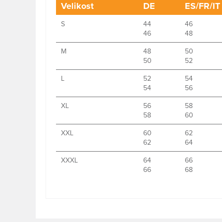
Velikost
DE
ES/FR/IT
S
44
46
46
48
M
48
50
50
52
L
52
54
54
56
XL
56
58
58
60
XXL
60
62
62
64
XXXL
64
66
66
68