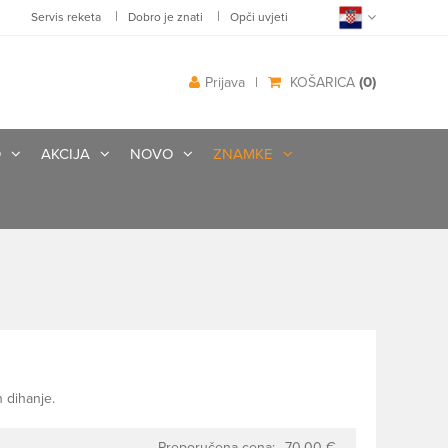
|
|
Servis reketa
Dobro je znati
Opči uvjeti
(0)
Prijava
|
KOŠARICA
O
AKCIJA
NOVO
ZNAMKE
 dihanje.
Preporučena cena:
70.00 €