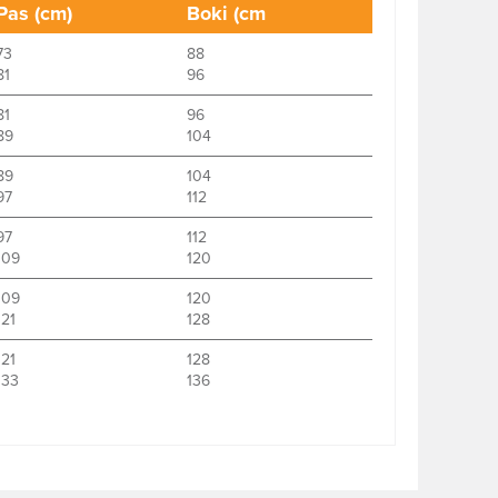
Pas (cm)
Boki (cm
73
88
81
96
81
96
89
104
89
104
97
112
97
112
109
120
109
120
121
128
121
128
133
136