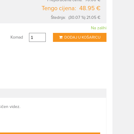
Tengo cijena:
48.95 €
Štednja:
(30.07 %) 21.05 €
Na zalihi
Komad
DODAJ U KOŠARICU
sičen videz.