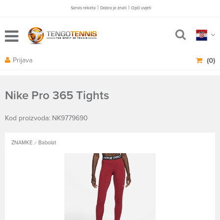
|
|
Servis reketa
Dobro je znati
Opči uvjeti
Prijava
(0)
Nike Pro 365 Tights
Kod proizvoda: NK9779690
ZNAMKE
Babolat