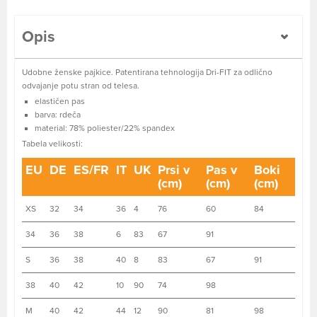
Opis
Udobne ženske pajkice. Patentirana tehnologija Dri-FIT za odlično
odvajanje potu stran od telesa.
elastičen pas
barva: rdeča
material: 78% poliester/22% spandex
Tabela velikosti:
EU
DE
ES/FR
IT
UK
Prsi v
Pas v
Boki
(cm)
(cm)
(cm)
XS
32
34
36
4
76
60
84
34
36
38
6
83
67
91
S
36
38
40
8
83
67
91
38
40
42
10
90
74
98
M
40
42
44
12
90
81
98