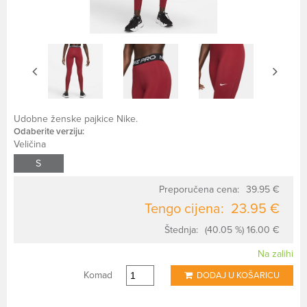
Udobne ženske pajkice Nike.
Odaberite verziju:
Veličina
S
Preporučena cena:
39.95 €
Tengo cijena:
23.95 €
Štednja:
(40.05 %) 16.00 €
Na zalihi
Komad
DODAJ U KOŠARICU