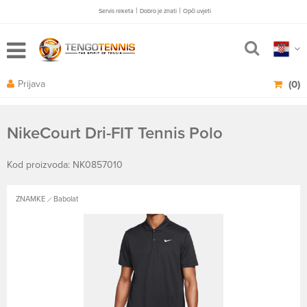
|
|
Servis reketa
Dobro je znati
Opči uvjeti
Prijava
(0)
NikeCourt Dri-FIT Tennis Polo
Kod proizvoda: NK0857010
ZNAMKE
Babolat