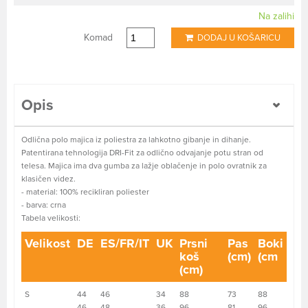
Na zalihi
Komad
DODAJ U KOŠARICU
Opis
Odlična polo majica iz poliestra za lahkotno gibanje in dihanje.
Patentirana tehnologija DRI-Fit za odlično odvajanje potu stran od
telesa. Majica ima dva gumba za lažje oblačenje in polo ovratnik za
klasičen videz.
- material: 100% recikliran poliester
- barva: crna
Tabela velikosti:
Velikost
DE
ES/FR/IT
UK
Prsni
Pas
Boki
koš
(cm)
(cm
(cm)
S
44
46
34
88
73
88
46
48
36
96
81
96