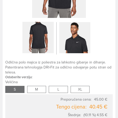
Odlična polo majica iz poliestra za lahkotno gibanje in dihanje.
Patentirana tehnologija DRI-Fit za odlično odvajanje potu stran od
telesa.
Odaberite verziju:
Veličina
S
M
L
XL
Preporučena cena:
45.00 €
Tengo cijena:
40.45 €
Štednja:
(10.11 %) 4.55 €