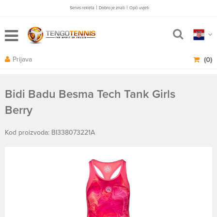
|
|
Servis reketa
Dobro je znati
Opči uvjeti
Prijava
(0)
Bidi Badu Besma Tech Tank Girls
Berry
Kod proizvoda: BI338073221A