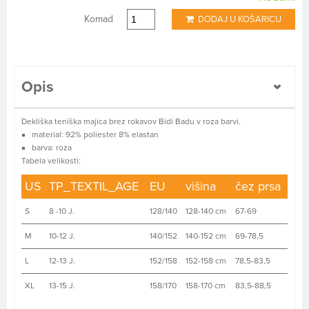
Komad
DODAJ U KOŠARICU
Opis
Dekliška teniška majica brez rokavov Bidi Badu v roza barvi.
material: 92% poliester 8% elastan
barva: roza
Tabela velikosti:
US
TP_TEXTIL_AGE
EU
višina
čez prsa
S
8 -10 J.
128/140
128-140 cm
67-69
M
10-12 J.
140/152
140-152 cm
69-78,5
L
12-13 J.
152/158
152-158 cm
78,5-83,5
XL
13-15 J.
158/170
158-170 cm
83,5-88,5