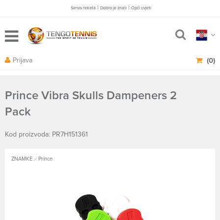
|
|
Servis reketa
Dobro je znati
Opči uvjeti
Prijava
(0)
Prince Vibra Skulls Dampeners 2
Pack
Kod proizvoda: PR7H151361
ZNAMKE
Prince