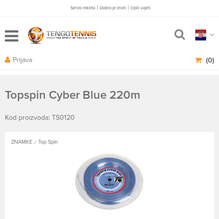
|
|
Servis reketa
Dobro je znati
Opči uvjeti
Prijava
(0)
Topspin Cyber Blue 220m
Kod proizvoda: TS0120
ZNAMKE
Top Spin