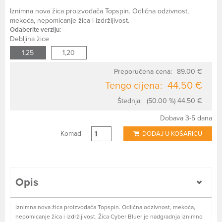
Iznimna nova žica proizvođača Topspin. Odlična odzivnost,
mekoća, nepomicanje žica i izdržljivost.
Odaberite verziju:
Debljina žice
1,25
1,20
Preporučena cena:
89.00 €
Tengo cijena:
44.50 €
Štednja:
(50.00 %) 44.50 €
Dobava 3-5 dana
Komad
DODAJ U KOŠARICU
Opis
Iznimna nova žica proizvođača Topspin. Odlična odzivnost, mekoća,
nepomicanje žica i izdržljivost. Žica Cyber Bluer je nadgradnja iznimno