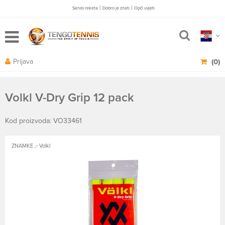
|
|
Servis reketa
Dobro je znati
Opči uvjeti
Prijava
(0)
Volkl V-Dry Grip 12 pack
Kod proizvoda: VO33461
ZNAMKE
Volkl