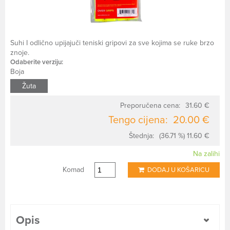
Suhi I odlično upijajuči teniski gripovi za sve kojima se ruke brzo
znoje.
Odaberite verziju:
Boja
Žuta
Preporučena cena:
31.60 €
Tengo cijena:
20.00 €
Štednja:
(36.71 %) 11.60 €
Na zalihi
Komad
DODAJ U KOŠARICU
Opis