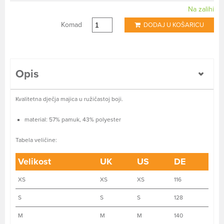
Na zalihi
Komad
DODAJ U KOŠARICU
Opis
Kvalitetna dječja majica u ružičastoj boji.
material: 57% pamuk, 43% polyester
Tabela veličine:
Velikost
UK
US
DE
XS
XS
XS
116
S
S
S
128
M
M
M
140