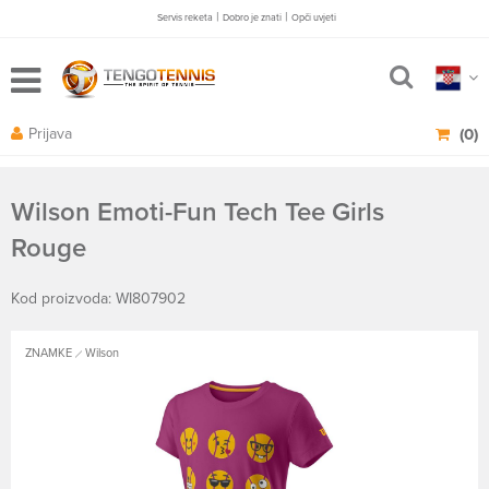
|
|
Servis reketa
Dobro je znati
Opči uvjeti
Prijava
(0)
Wilson Emoti-Fun Tech Tee Girls
Rouge
Kod proizvoda: WI807902
ZNAMKE
Wilson