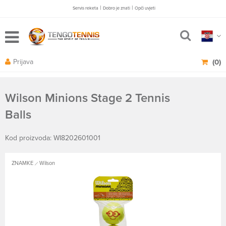
|
|
Servis reketa
Dobro je znati
Opči uvjeti
Prijava
(0)
Wilson Minions Stage 2 Tennis
Balls
Kod proizvoda: WI8202601001
ZNAMKE
Wilson