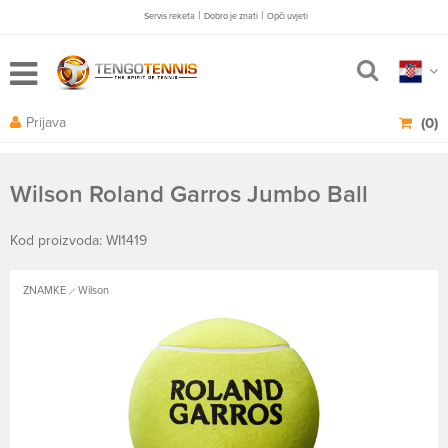
|
|
Servis reketa
Dobro je znati
Opči uvjeti
Prijava
(0)
Wilson Roland Garros Jumbo Ball
Kod proizvoda: WI1419
ZNAMKE
Wilson