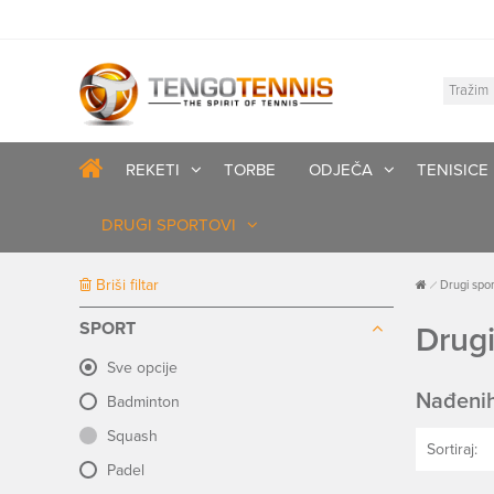
REKETI
TORBE
ODJEČA
TENISICE
DRUGI SPORTOVI
Briši filtar
Drugi spor
SPORT
Drugi
Sve opcije
Nađenih
Badminton
Squash
Sortiraj:
Padel