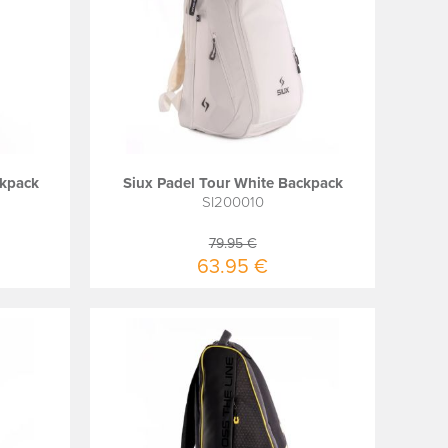
ckpack
Siux Padel Tour White Backpack
SI200010
79.95 €
63.95 €