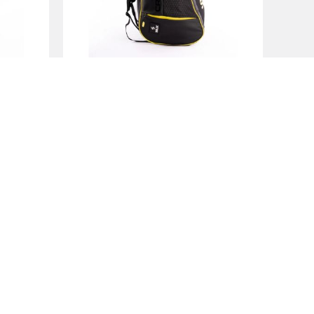
rey
Siux Padel Trail Bag Black
SI200015
89.95 €
69.95 €