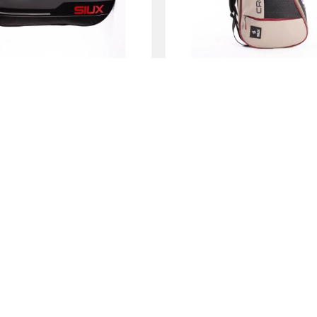
x Padel Pulse Negro Bag
Siux Padel Trail Bag G
SI200027
SI200016
59.95 €
89.95 €
47.95 €
69.95 €