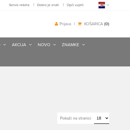
|
|
Servis reketa
Dobro je znati
Opči uvjeti
(0)
Prijava
|
KOŠARICA
O
AKCIJA
NOVO
ZNAMKE
Pokaži na stranici