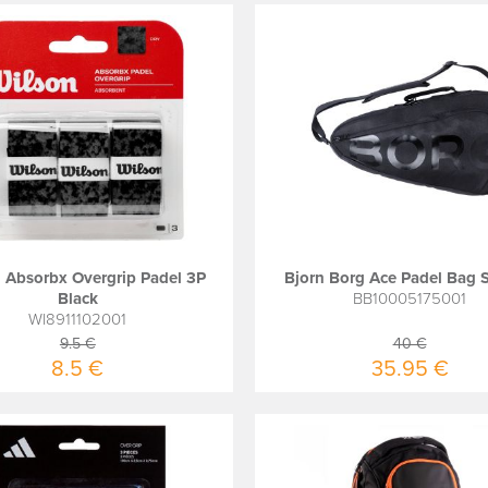
 Absorbx Overgrip Padel 3P
Bjorn Borg Ace Padel Bag S
Black
BB10005175001
WI8911102001
9.5 €
40 €
8.5 €
35.95 €