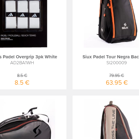
s Padel Overgrip 3pk White
Siux Padel Tour Negra Ba
AD2BA1WH
SI200009
8.5 €
79.95 €
8.5 €
63.95 €