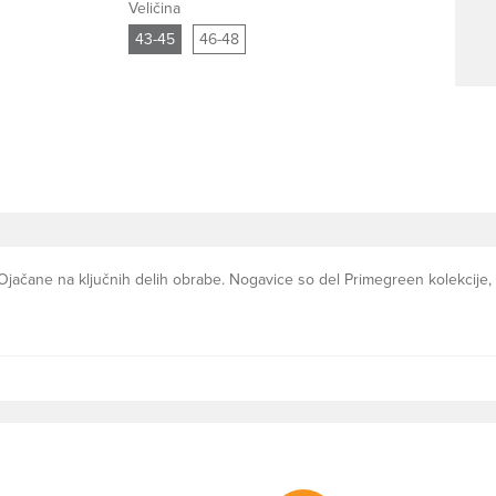
Veličina
43-45
46-48
Ojačane na ključnih delih obrabe. Nogavice so del Primegreen kolekcije, n