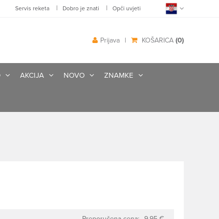
|
|
Servis reketa
Dobro je znati
Opči uvjeti
(0)
Prijava
|
KOŠARICA
O
AKCIJA
NOVO
ZNAMKE
Preporučena cena:
9.95 €