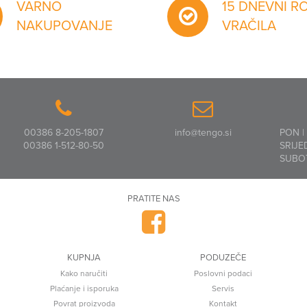
VARNO
15 DNEVNI R
NAKUPOVANJE
VRAČILA
00386 8-205-1807
info@tengo.si
PON |
00386 1-512-80-50
SRIJE
SUBO
PRATITE NAS
KUPNJA
PODUZEČE
Kako naručiti
Poslovni podaci
Plaćanje i isporuka
Servis
Povrat proizvoda
Kontakt