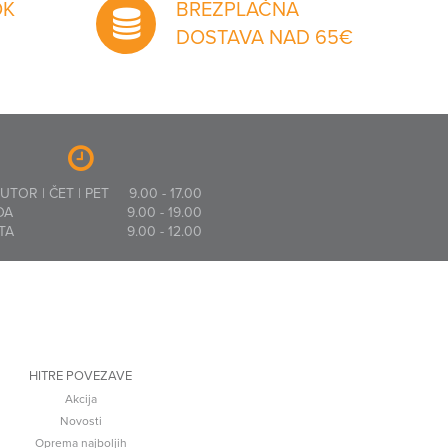
OK
BREZPLAČNA
DOSTAVA NAD 65€
 UTOR | ČET | PET
9.00 - 17.00
DA
9.00 - 19.00
TA
9.00 - 12.00
HITRE POVEZAVE
Akcija
Novosti
Oprema najboljih