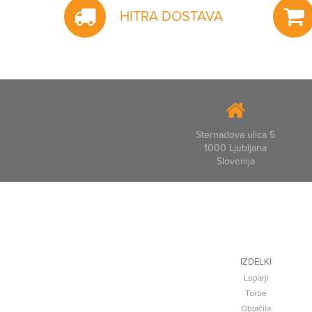
HITRA DOSTAVA
Sternadova ulica 5
1000 Ljubljana
Slovenija
IZDELKI
Loparji
Torbe
Oblačila