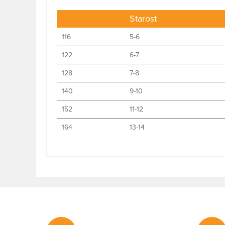
Starost
116
5-6
122
6-7
128
7-8
140
9-10
152
11-12
164
13-14