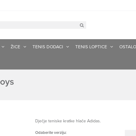
ŽICE
TENIS DODACI
TENIS LOPTICE
OSTAL
Boys
Dječje teniske kratke hlače Adidas.
Odaberite verziju: