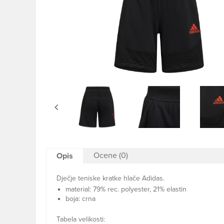
Ocene (0)
Opis
Dječje teniske kratke hlače Adidas.
material: 79% rec. polyester, 21% elastin
boja: crna
Tabela velikosti: