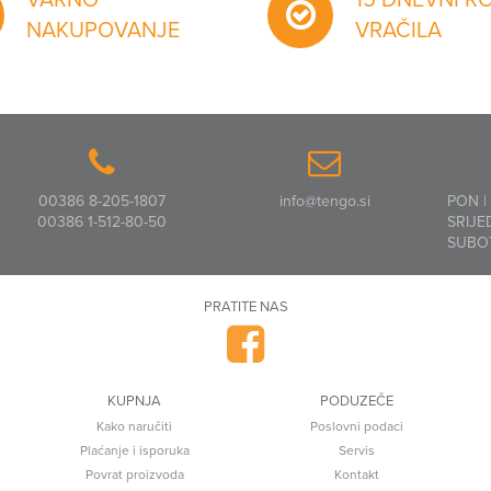
NAKUPOVANJE
VRAČILA
00386 8-205-1807
info@tengo.si
PON |
00386 1-512-80-50
SRIJE
SUBO
PRATITE NAS
KUPNJA
PODUZEČE
Kako naručiti
Poslovni podaci
Plaćanje i isporuka
Servis
Povrat proizvoda
Kontakt