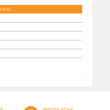
a (cm)
OK
BREZPLAČNA