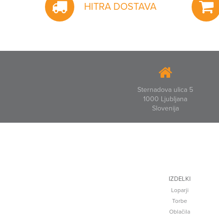
HITRA DOSTAVA
Sternadova ulica 5
1000 Ljubljana
Slovenija
IZDELKI
Loparji
Torbe
Oblačila