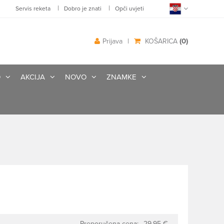
|
|
Servis reketa
Dobro je znati
Opči uvjeti
(0)
Prijava
|
KOŠARICA
O
AKCIJA
NOVO
ZNAMKE
Preporučena cena:
29.95 €