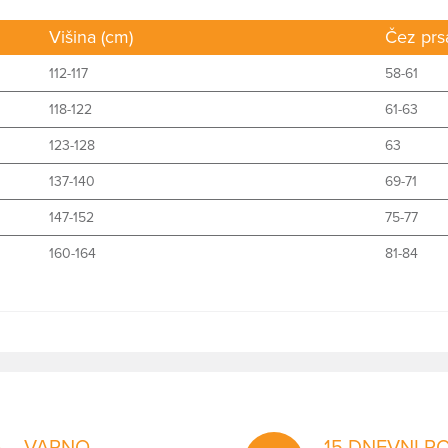
Višina (cm)
Čez prs
112-117
58-61
118-122
61-63
123-128
63
137-140
69-71
147-152
75-77
160-164
81-84
VARNO
15 DNEVNI R