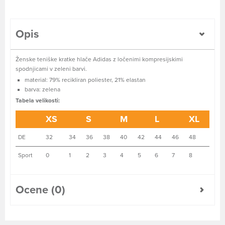
Opis
Ženske teniške kratke hlače Adidas z ločenimi kompresijskimi
spodnjicami v zeleni barvi.
material: 79% recikliran poliester, 21% elastan
barva: zelena
Tabela velikosti:
XS
S
M
L
XL
DE
32
34
36
38
40
42
44
46
48
Sport
0
1
2
3
4
5
6
7
8
Ocene (0)