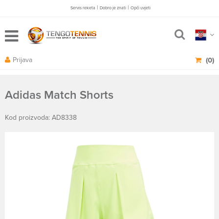
|
|
Servis reketa
Dobro je znati
Opči uvjeti
Prijava
(0)
Adidas Match Shorts
Kod proizvoda: AD8338