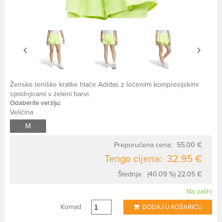
Ženske teniške kratke hlače Adidas z ločenimi kompresijskimi
spodnjicami v zeleni barvi.
Odaberite verziju:
Veličina
M
Preporučena cena:
55.00 €
Tengo cijena:
32.95 €
Štednja:
(40.09 %) 22.05 €
Na zalihi
Komad
DODAJ U KOŠARICU