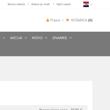
|
|
Servis reketa
Dobro je znati
Opči uvjeti
(0)
Prijava
|
KOŠARICA
O
AKCIJA
NOVO
ZNAMKE
Preporučena cena:
49.95 €