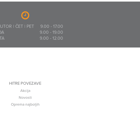
 UTOR | ČET | PET
9.00 - 17.00
DA
9.00 - 19.00
TA
9.00 - 12.00
HITRE POVEZAVE
Akcija
Novosti
Oprema najboljih