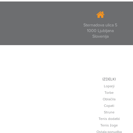
Sternadova ulica 5
1000 Ljubljana
Slovenija
IZDELKI
Loparji
Torbe
Oblačila
Copati
Strune
Tenis dodatki
Tenis žoge
Ostala ponudba