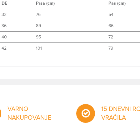
DE
Prsa (cm)
Pas (cm)
32
76
54
36
89
66
40
95
72
42
101
79
VARNO
15 DNEVNI R
NAKUPOVANJE
VRAČILA