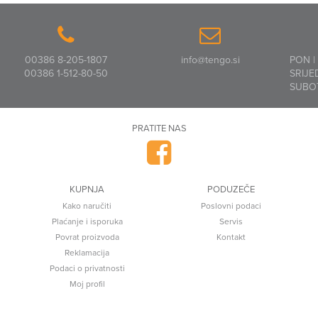
00386 8-205-1807
info@tengo.si
PON |
00386 1-512-80-50
SRIJE
SUBO
PRATITE NAS
KUPNJA
PODUZEČE
Kako naručiti
Poslovni podaci
Plaćanje i isporuka
Servis
Povrat proizvoda
Kontakt
Reklamacija
Podaci o privatnosti
Moj profil