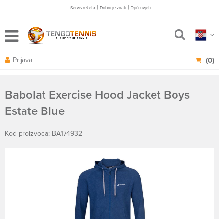
|
|
Servis reketa
Dobro je znati
Opči uvjeti
Prijava
(0)
Babolat Exercise Hood Jacket Boys
Estate Blue
Kod proizvoda: BA174932