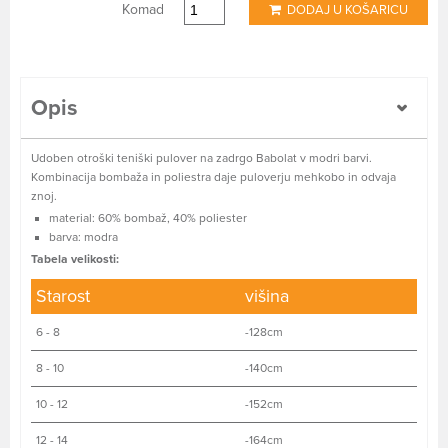
Komad
DODAJ U KOŠARICU
Opis
Udoben otroški teniški pulover na zadrgo Babolat v modri barvi.
Kombinacija bombaža in poliestra daje puloverju mehkobo in odvaja
znoj.
material: 60% bombaž, 40% poliester
barva: modra
Tabela velikosti:
Starost
višina
6 - 8
-128cm
8 - 10
-140cm
10 - 12
-152cm
12 - 14
-164cm