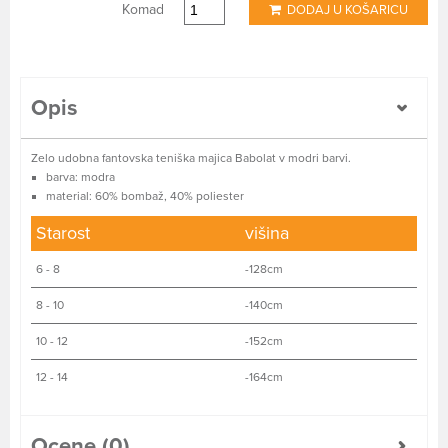
Komad
DODAJ U KOŠARICU
Opis
Zelo udobna fantovska teniška majica Babolat v modri barvi.
barva: modra
material: 60% bombaž, 40% poliester
Starost
višina
6 - 8
-128cm
8 - 10
-140cm
10 - 12
-152cm
12 - 14
-164cm
Ocene (0)