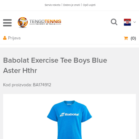
|
|
Servis reketa
Dobro je znati
Opči uvjeti
Prijava
(0)
Babolat Exercise Tee Boys Blue
Aster Hthr
Kod proizvoda: BA174912