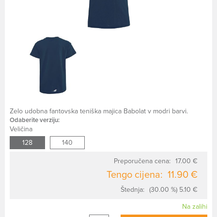
Zelo udobna fantovska teniška majica Babolat v modri barvi.
Odaberite verziju:
Veličina
128
140
Preporučena cena:
17.00 €
Tengo cijena:
11.90 €
Štednja:
(30.00 %) 5.10 €
Na zalihi