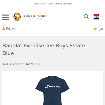
|
|
Servis reketa
Dobro je znati
Opči uvjeti
Prijava
(0)
Babolat Exercise Tee Boys Estate
Blue
Kod proizvoda: BA174908