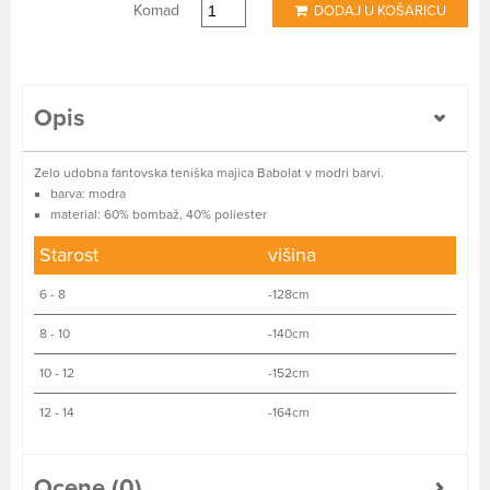
Komad
DODAJ U KOŠARICU
Opis
Zelo udobna fantovska teniška majica Babolat v modri barvi.
barva: modra
material: 60% bombaž, 40% poliester
Starost
višina
6 - 8
-128cm
8 - 10
-140cm
10 - 12
-152cm
12 - 14
-164cm
Ocene (0)