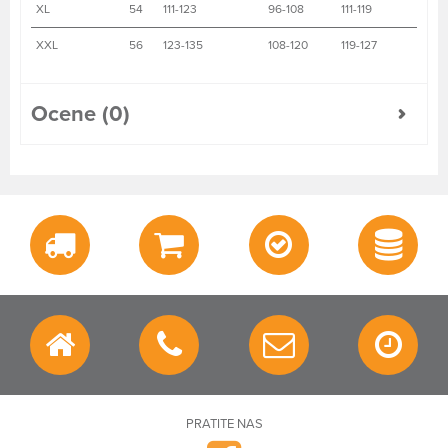
XL
54
111-123
96-108
111-119
XXL
56
123-135
108-120
119-127
Ocene (0)
PRATITE NAS