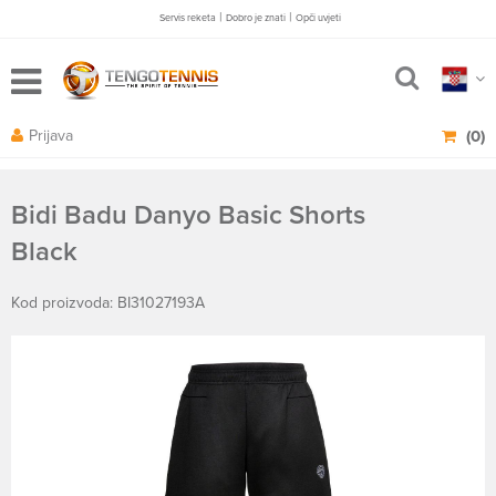
|
|
Servis reketa
Dobro je znati
Opči uvjeti
Prijava
(0)
Bidi Badu Danyo Basic Shorts
Black
Kod proizvoda: BI31027193A