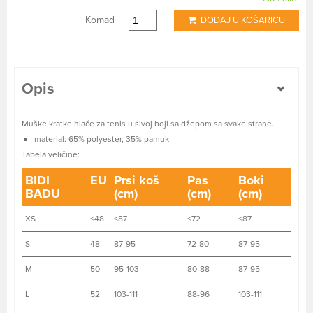
Komad
DODAJ U KOŠARICU
Opis
Muške kratke hlače za tenis u sivoj boji sa džepom sa svake strane.
material: 65% polyester, 35% pamuk
Tabela veličine:
BIDI
EU
Prsi koš
Pas
Boki
BADU
(cm)
(cm)
(cm)
XS
<48
<87
<72
<87
S
48
87-95
72-80
87-95
M
50
95-103
80-88
87-95
L
52
103-111
88-96
103-111