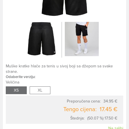
Muške kratke hlače za tenis u sivoj boji sa džepom sa svake
strane.
Odaberite verziju:
Veličina
XS
XL
Preporučena cena:
34.95 €
Tengo cijena:
17.45 €
Štednja:
(50.07 %) 17.50 €
Na zalihi