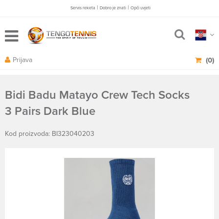
|
|
Servis reketa
Dobro je znati
Opči uvjeti
Prijava
(0)
Bidi Badu Matayo Crew Tech Socks
3 Pairs Dark Blue
Kod proizvoda: BI323040203