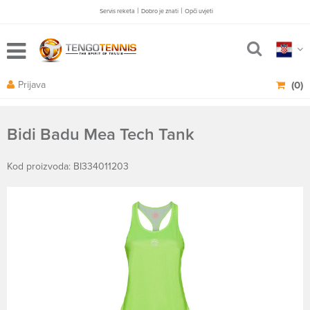
|
|
Servis reketa
Dobro je znati
Opči uvjeti
Prijava
(0)
Bidi Badu Mea Tech Tank
Kod proizvoda: BI334011203