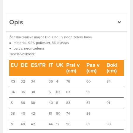
Opis
Ženska teniška majica Bidi Badu v neon zeleni barvi.
material: 92% poliester, 8% elastan
barva: neon zelena
Tabela velikosti:
EU
DE
ES/FR
IT
UK
Prsi v
Pas v
Boki
(cm)
(cm)
(cm)
XS
32
34
36
4
76
60
84
34
36
38
6
83
67
91
S
36
38
40
8
83
67
91
38
40
42
10
90
74
98
M
40
42
44
12
90
81
98