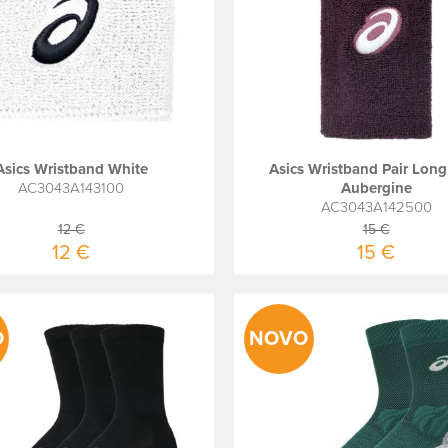
Asics Wristband White
Asics Wristband Pair Long
AC3043A143100
Aubergine
AC3043A142500
12 €
15 €
12 €
15 €
O
NOVO