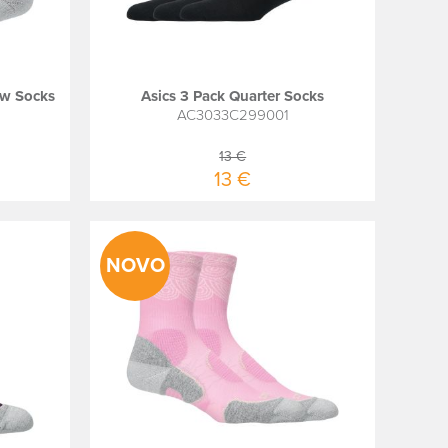
ew Socks
Asics 3 Pack Quarter Socks
AC3033C299001
13 €
13 €
NOVO