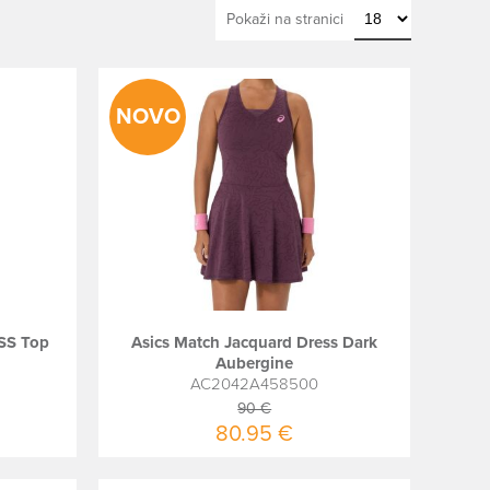
Pokaži na stranici
NOVO
 SS Top
Asics Match Jacquard Dress Dark
Aubergine
AC2042A458500
90 €
80.95 €