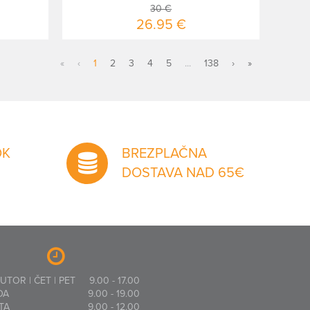
30 €
26.95 €
«
‹
1
2
3
4
5
...
138
›
»
OK
BREZPLAČNA
DOSTAVA NAD 65€
 UTOR | ČET | PET
9.00 - 17.00
DA
9.00 - 19.00
TA
9.00 - 12.00