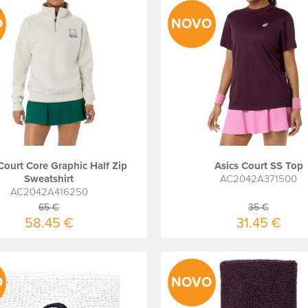
O
NOVO
Court Core Graphic Half Zip
Asics Court SS Top
Sweatshirt
AC2042A371500
AC2042A416250
65 €
35 €
58.45 €
31.45 €
O
NOVO