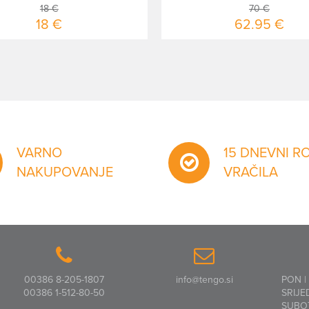
18 €
70 €
18 €
62.95 €
VARNO
15 DNEVNI R
NAKUPOVANJE
VRAČILA
00386 8-205-1807
info@tengo.si
PON |
00386 1-512-80-50
SRIJE
SUBO