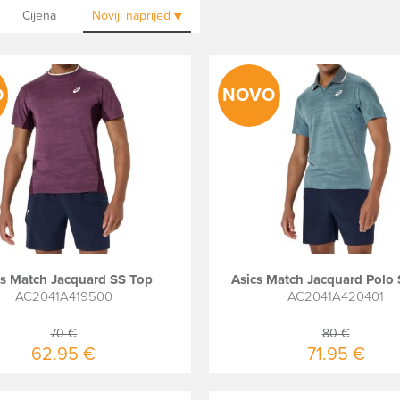
Cijena
Noviji
naprijed
O
NOVO
cs Match Jacquard SS Top
Asics Match Jacquard Polo
AC2041A419500
AC2041A420401
70 €
80 €
62.95 €
71.95 €