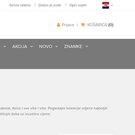
|
|
Servis reketa
Dobro je znati
Opči uvjeti
(0)
Prijava
|
KOŠARICA
O
AKCIJA
NOVO
ZNAMKE
bolat, Asics i sve više i više. Pogledajte kolekcije odjeće najboljih
išnjih doba uz izuzetne cijene.