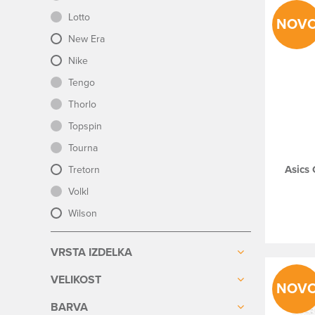
Lotto
NOV
New Era
Nike
Tengo
Thorlo
Topspin
Tourna
Asics 
Tretorn
Volkl
Wilson
VRSTA IZDELKA
VELIKOST
NOV
BARVA