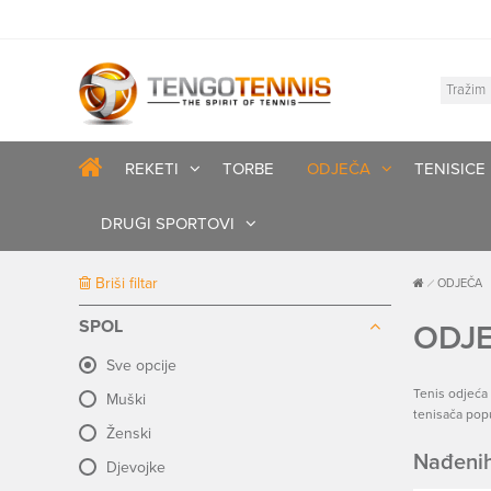
REKETI
TORBE
ODJEČA
TENISICE
DRUGI SPORTOVI
Briši filtar
ODJEČA
SPOL
ODJ
Sve opcije
Tenis odjeća 
Muški
tenisača pop
Ženski
Nađenih
Djevojke