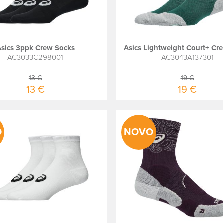
Asics 3ppk Crew Socks
Asics Lightweight Court+ Cr
AC3033C298001
AC3043A137301
13 €
19 €
13 €
19 €
O
NOVO