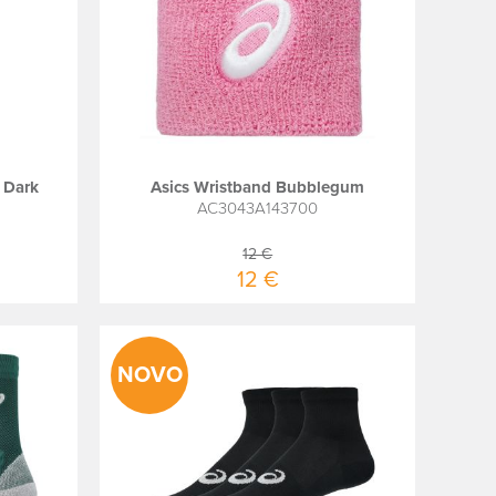
 Dark
Asics Wristband Bubblegum
AC3043A143700
12 €
12 €
NOVO