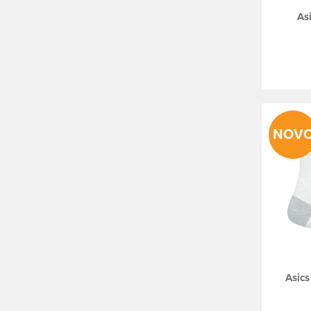
As
NOV
Asics