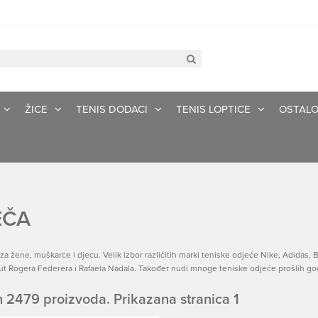
ŽICE
TENIS DODACI
TENIS LOPTICE
OSTAL
EČA
za žene, muškarce i djecu. Velik izbor različitih marki teniske odjeće Nike, Adidas, Ba
ut Rogera Federera i Rafaela Nadala. Također nudi mnoge teniske odjeće prošlih god
 2479 proizvoda. Prikazana stranica 1