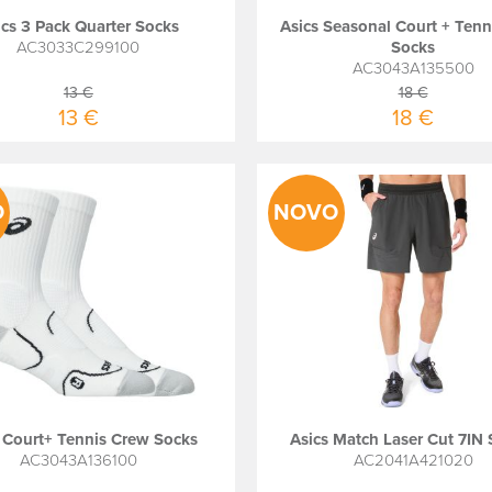
ics 3 Pack Quarter Socks
Asics Seasonal Court + Tenn
AC3033C299100
Socks
AC3043A135500
13 €
18 €
13 €
18 €
O
NOVO
 Court+ Tennis Crew Socks
Asics Match Laser Cut 7IN 
AC3043A136100
AC2041A421020