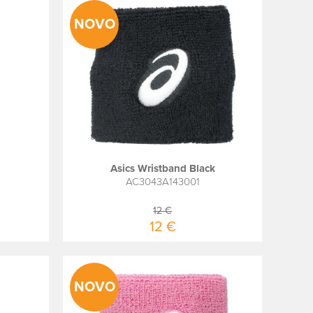
NOVO
Asics Wristband Black
AC3043A143001
12 €
12 €
NOVO