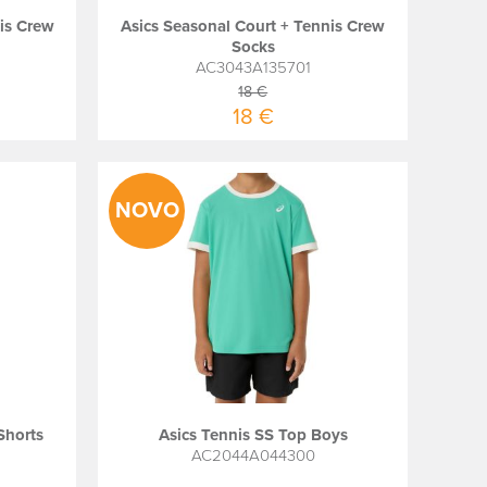
is Crew
Asics Seasonal Court + Tennis Crew
Socks
AC3043A135701
18 €
18 €
NOVO
Shorts
Asics Tennis SS Top Boys
AC2044A044300