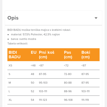
Opis
BIDI BADU moška teniška majica s kratkimi rokavi.
material: 57,5% Poliester, 42,5% najlon
barva: svetlo modra
Tabela velikosti:
BIDI
EU
Prsi koš
Pas
Boki
BADU
(cm)
(cm)
(cm)
XS
<48
<87
<72
<87
S
48
87-95
72-80
87-95
M
50
95-103
80-88
87-95
L
52
103-111
88-96
103-111
XL
54
111-123
96-108
111-119