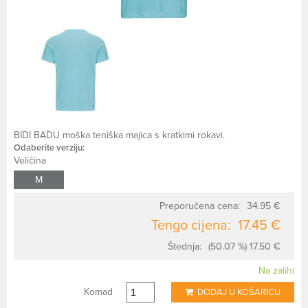
BIDI BADU moška teniška majica s kratkimi rokavi.
Odaberite verziju:
Veličina
M
Preporučena cena:
34.95 €
Tengo cijena:
17.45 €
Štednja:
(50.07 %) 17.50 €
Na zalihi
Komad
DODAJ U KOŠARICU