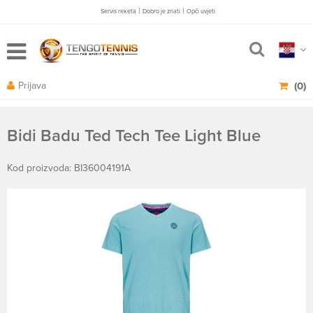
|
|
Servis reketa
Dobro je znati
Opči uvjeti
Prijava
(0)
Bidi Badu Ted Tech Tee Light Blue
Kod proizvoda: BI36004191A