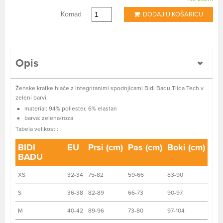
Komad
DODAJ U KOŠARICU
Opis
Ženske kratke hlače z integriranimi spodnjicami Bidi Badu Tiida Tech v
zeleni barvi.
material: 94% poliester, 6% elastan
barva: zelena/roza
Tabela velikosti:
BIDI
EU
Prsi (cm)
Pas (cm)
Boki (cm)
BADU
XS
32-34
75-82
59-66
83-90
S
36-38
82-89
66-73
90-97
M
40-42
89-96
73-80
97-104