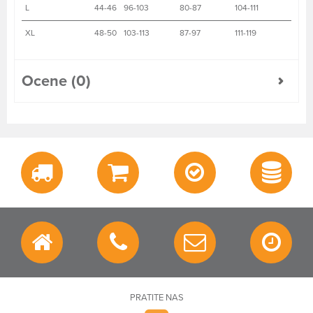
L
44-46
96-103
80-87
104-111
XL
48-50
103-113
87-97
111-119
Ocene (0)
PRATITE NAS