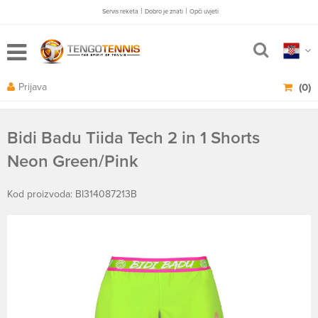
|
|
Servis reketa
Dobro je znati
Opči uvjeti
Prijava
(0)
Bidi Badu Tiida Tech 2 in 1 Shorts
Neon Green/Pink
Kod proizvoda: BI314087213B