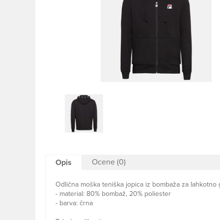
Ocene (0)
Opis
Odlična moška teniška jopica iz bombaža za lahkotno g
- material: 80% bombaž, 20% poliester
- barva: črna