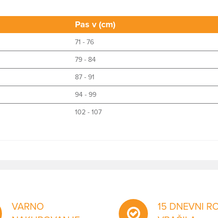
Pas v (cm)
71 - 76
79 - 84
87 - 91
94 - 99
102 - 107
VARNO
15 DNEVNI R