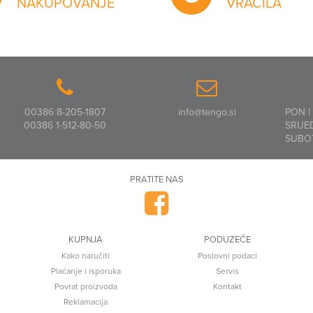
NAKUPOVANJE
VRAČILA
00386 8-205-1807
info@tengo.si
PON |
00386 1-512-80-50
SRIJE
SUBO
PRATITE NAS
KUPNJA
PODUZEČE
Kako naručiti
Poslovni podaci
Plaćanje i isporuka
Servis
Povrat proizvoda
Kontakt
Reklamacija