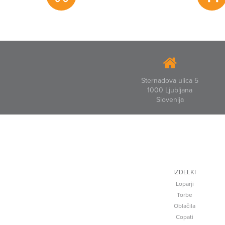
Sternadova ulica 5
1000 Ljubljana
Slovenija
IZDELKI
Loparji
Torbe
Oblačila
Copati