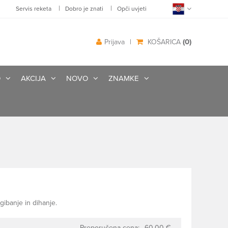
|
|
Servis reketa
Dobro je znati
Opči uvjeti
(0)
Prijava
|
KOŠARICA
O
AKCIJA
NOVO
ZNAMKE
ibanje in dihanje.
Preporučena cena:
60.00 €