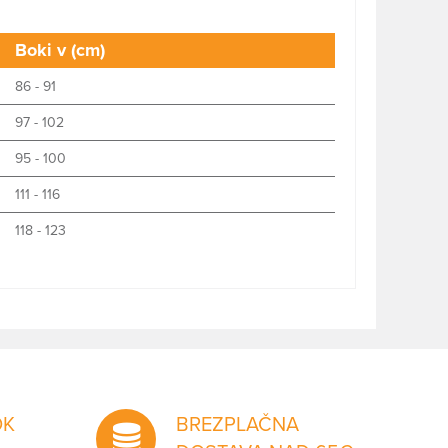
Boki v (cm)
86 - 91
97 - 102
95 - 100
111 - 116
118 - 123
OK
BREZPLAČNA