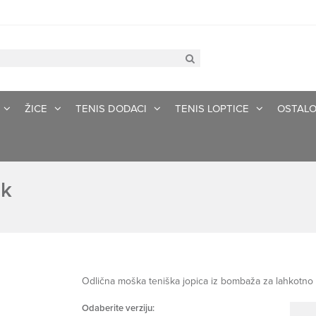
ŽICE
TENIS DODACI
TENIS LOPTICE
OSTAL
ck
Odlična moška teniška jopica iz bombaža za lahkotno g
Odaberite verziju: