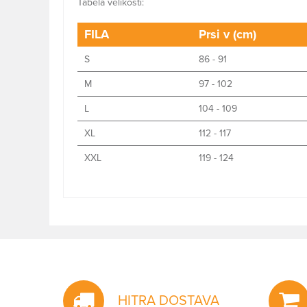
Tabela velikosti:
FILA
Prsi v (cm)
S
86 - 91
M
97 - 102
L
104 - 109
XL
112 - 117
XXL
119 - 124
HITRA DOSTAVA