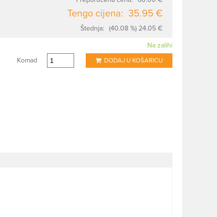
Tengo cijena:
35.95 €
Štednja:
(40.08 %) 24.05 €
Na zalihi
Komad
DODAJ U KOŠARICU