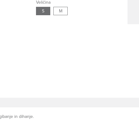
Veličina
S
M
ibanje in dihanje.