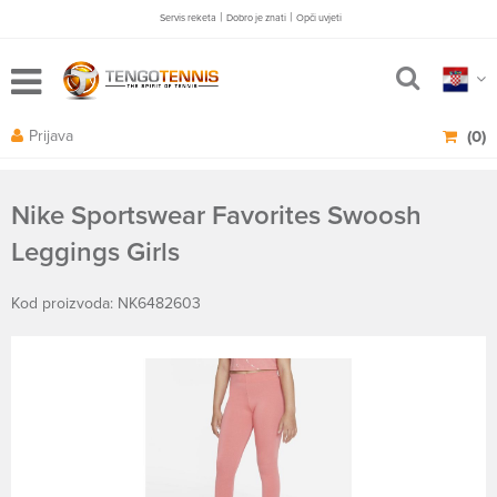
|
|
Servis reketa
Dobro je znati
Opči uvjeti
Prijava
(0)
Nike Sportswear Favorites Swoosh
Leggings Girls
Kod proizvoda: NK6482603