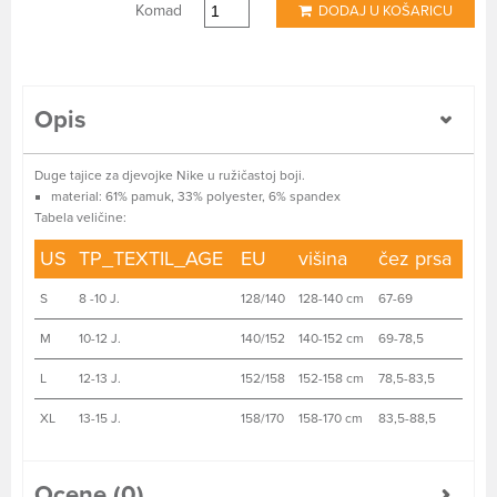
Komad
DODAJ U KOŠARICU
Opis
Duge tajice za djevojke Nike u ružičastoj boji.
material: 61% pamuk, 33% polyester, 6% spandex
Tabela veličine:
US
TP_TEXTIL_AGE
EU
višina
čez prsa
S
8 -10 J.
128/140
128-140 cm
67-69
M
10-12 J.
140/152
140-152 cm
69-78,5
L
12-13 J.
152/158
152-158 cm
78,5-83,5
XL
13-15 J.
158/170
158-170 cm
83,5-88,5
Ocene (0)