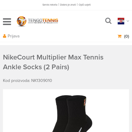
|
|
Servis reketa
Dobro je znati
Opči uvjeti
Prijava
(0)
NikeCourt Multiplier Max Tennis
Ankle Socks (2 Pairs)
Kod proizvoda: NK1309010