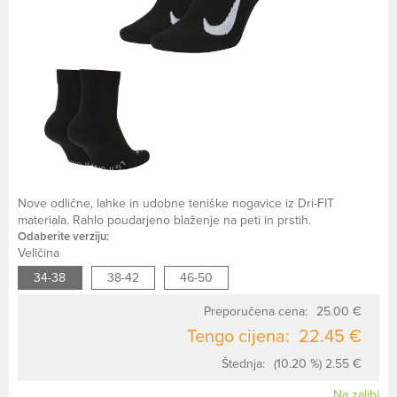
Nove odlične, lahke in udobne teniške nogavice iz Dri-FIT
materiala. Rahlo poudarjeno blaženje na peti in prstih.
Odaberite verziju:
Veličina
34-38
38-42
46-50
Preporučena cena:
25.00 €
Tengo cijena:
22.45 €
Štednja:
(10.20 %) 2.55 €
Na zalihi