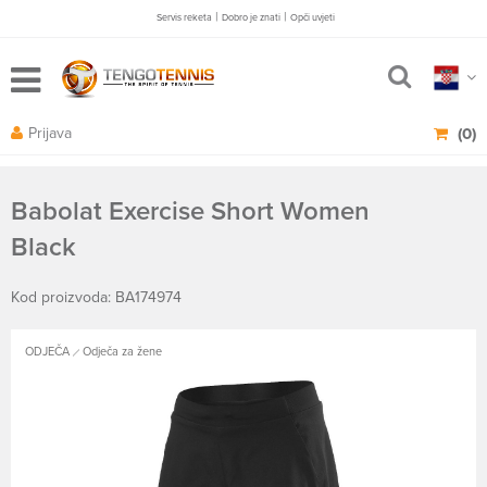
|
|
Servis reketa
Dobro je znati
Opči uvjeti
Prijava
(0)
Babolat Exercise Short Women
Black
Kod proizvoda: BA174974
ODJEČA
Odječa za žene