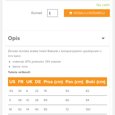
Na zalihi
Komad
DODAJ U KOŠARICU
Opis
Ženske teniške kratke hlače Babolat s kompresijskimi spodnjicami v
črni barvi.
material: 87% poliester, 13% elastan
barva: črna
Tabela velikosti:
US
FR
UK
DE
Prsa (cm)
Pas (cm)
Boki (cm)
XS
34
6
32
76
54
82
S
38
10
36
89
66
94
M
42
14
40
95
72
100