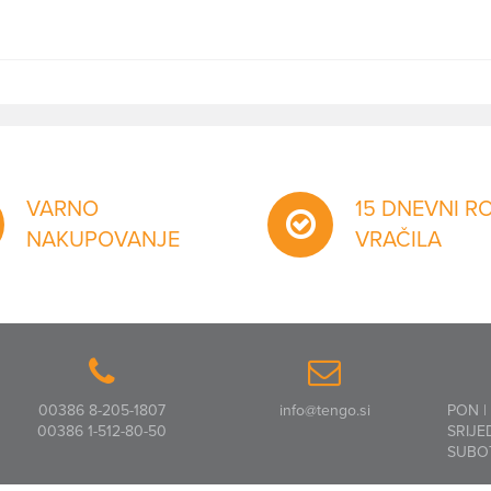
VARNO
15 DNEVNI R
NAKUPOVANJE
VRAČILA
00386 8-205-1807
info@tengo.si
PON |
00386 1-512-80-50
SRIJE
SUBO