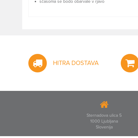
sčasoma se bodo obarvale v rjavo
HITRA DOSTAVA
Sternadova ulica 5
1000 Ljubljana
Slovenija