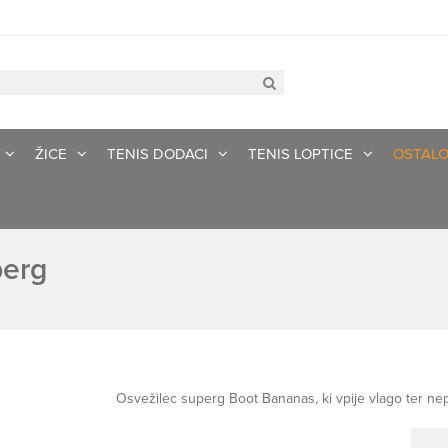
ŽICE
TENIS DODACI
TENIS LOPTICE
OSTAL
perg
Osvežilec superg Boot Bananas, ki vpije vlago ter nep