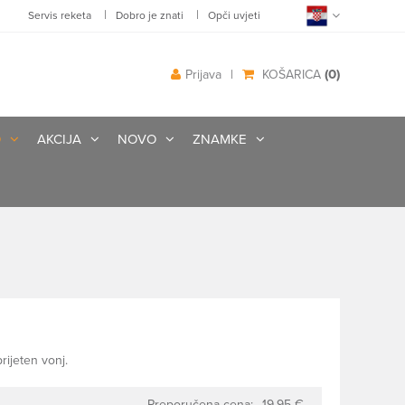
|
|
Servis reketa
Dobro je znati
Opči uvjeti
(0)
Prijava
|
KOŠARICA
O
AKCIJA
NOVO
ZNAMKE
rijeten vonj.
Preporučena cena:
19.95 €