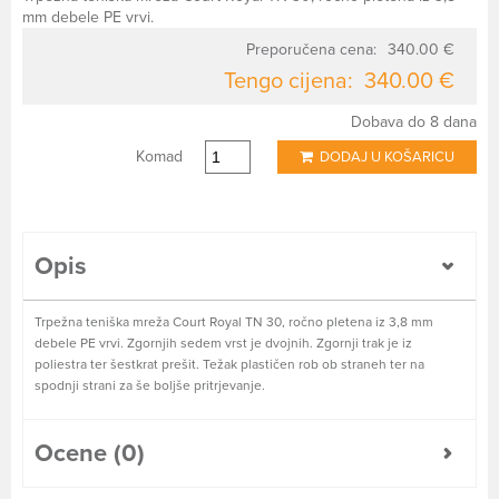
mm debele PE vrvi.
Preporučena cena:
340.00 €
Tengo cijena:
340.00 €
Dobava do 8 dana
Komad
DODAJ U KOŠARICU
Opis
Trpežna teniška mreža Court Royal TN 30, ročno pletena iz 3,8 mm
debele PE vrvi. Zgornjih sedem vrst je dvojnih. Zgornji trak je iz
poliestra ter šestkrat prešit. Težak plastičen rob ob straneh ter na
spodnji strani za še boljše pritrjevanje.
Ocene (0)