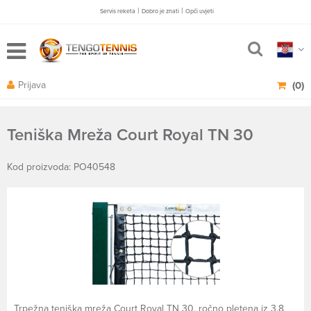
|
|
Servis reketa
Dobro je znati
Opči uvjeti
Prijava
(0)
Teniška Mreža Court Royal TN 30
Kod proizvoda: PO40548
Trpežna teniška mreža Court Royal TN 30, ročno pletena iz 3,8