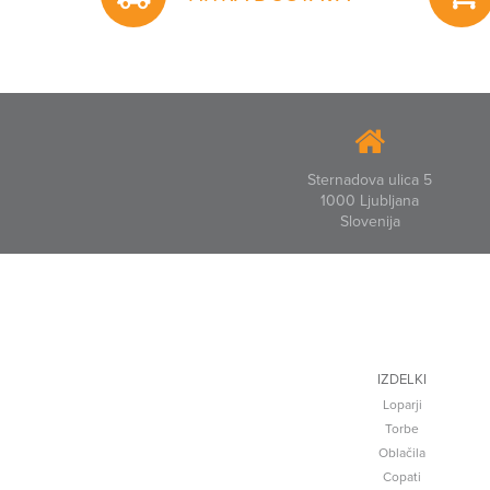
Sternadova ulica 5
1000 Ljubljana
Slovenija
IZDELKI
Loparji
Torbe
Oblačila
Copati