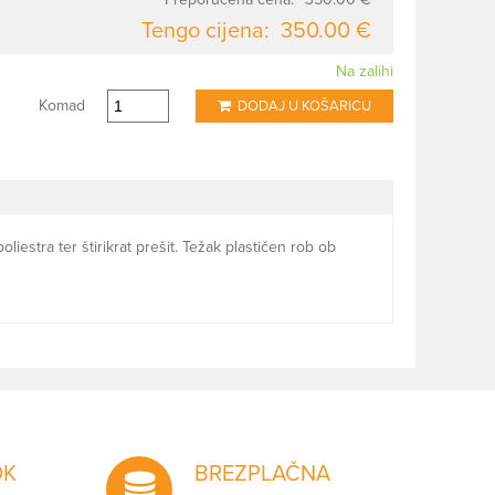
Tengo cijena:
350.00 €
Na zalihi
Komad
DODAJ U KOŠARICU
iestra ter štirikrat prešit. Težak plastičen rob ob
OK
BREZPLAČNA