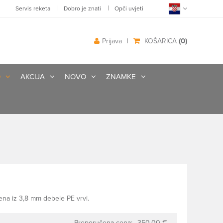
|
|
Servis reketa
Dobro je znati
Opči uvjeti
(0)
Prijava
|
KOŠARICA
O
AKCIJA
NOVO
ZNAMKE
ena iz 3,8 mm debele PE vrvi.
Preporučena cena:
350.00 €