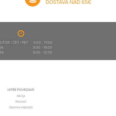
DOSTAVA NAD 65€
 UTOR | ČET | PET
9.00 - 17.00
DA
9.00 - 19.00
TA
9.00 - 12.00
HITRE POVEZAVE
Akcija
Novosti
Oprema najboljih