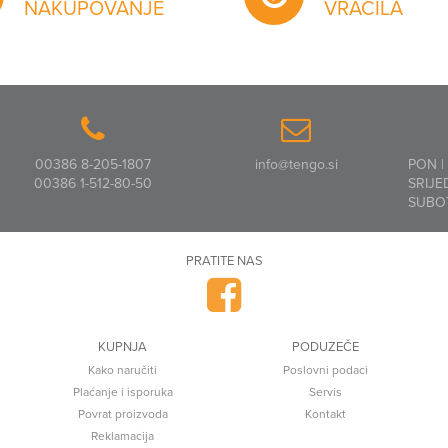
NAKUPOVANJE
VRAČILA
00386 8-205-1807
info@tengo.si
PON |
00386 1-512-80-50
SRIJE
SUBO
PRATITE NAS
KUPNJA
PODUZEČE
Kako naručiti
Poslovni podaci
Plaćanje i isporuka
Servis
Povrat proizvoda
Kontakt
Reklamacija