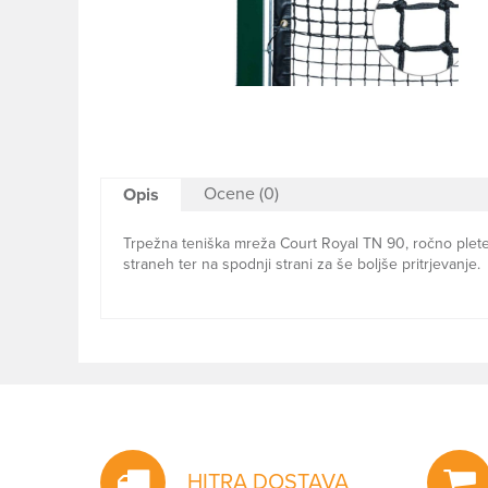
Ocene (0)
Opis
Trpežna teniška mreža Court Royal TN 90, ročno pletena i
straneh ter na spodnji strani za še boljše pritrjevanje.
HITRA DOSTAVA