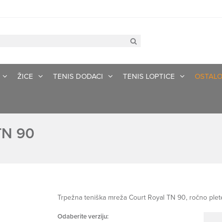
ŽICE
TENIS DODACI
TENIS LOPTICE
OSTAL
TN 90
Trpežna teniška mreža Court Royal TN 90, ročno plet
Odaberite verziju: