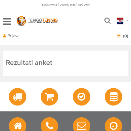
|
|
Servis reketa
Dobro je znati
Opči uvjeti
Prijava
(0)
Rezultati anket