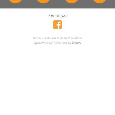
PRATITE NAS
TENGO © 2018. VSE PRAVICE PRIDRŽANE.
IZDELAVA SPLETNIH STRANI
AV STUDIO