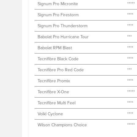
Signum Pro Micronite
*****
Signum Pro Firestorm
****
Signum Pro Thunderstorm
****
Babolat Pro Hurricane Tour
***
Babolat RPM Blast
****
Tecnifibre Black Code
****
Tecnifibre Pro Red Code
***
Tecnifibre Promix
****
Tecnifibre X-One
*****
Tecnifibre Multi Feel
****
Volkl Cyclone
****
Wilson Champions Choice
*****