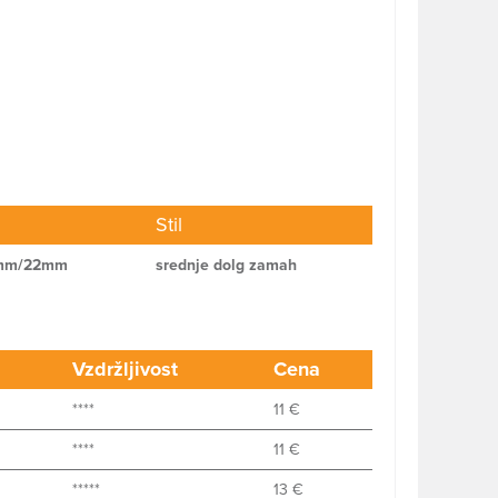
Stil
mm/22mm
srednje dolg zamah
Vzdržljivost
Cena
****
11 €
****
11 €
*****
13 €