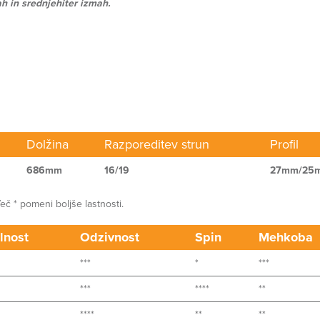
h in srednjehiter izmah.
Dolžina
Razporeditev strun
Profil
686mm
16/19
27mm/25
č * pomeni boljše lastnosti.
lnost
Odzivnost
Spin
Mehkoba
***
*
***
***
****
**
****
**
**