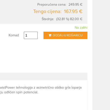
Preporučena cena:
249.95 €
Tengo cijena:
167.95 €
Štednja:
(32.81 %) 82.00 €
Na zalihi
Komad
DODAJ U KOŠARICU
wistPower tehnologija z asimetrično obliko grla loparja
ju odličen spin potencial.