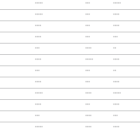
*****
***
*****
*****
***
****
****
***
****
****
***
***
***
****
**
****
*****
****
***
***
**
****
***
****
*****
****
*****
****
***
****
***
****
***
*****
****
****