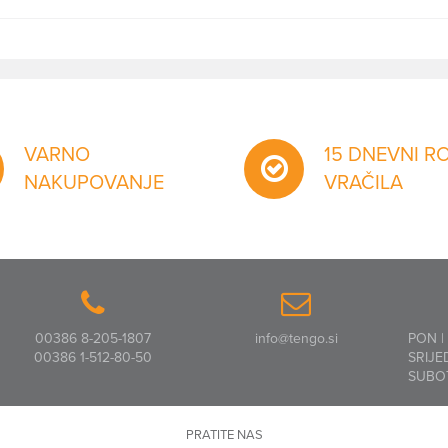
VARNO
15 DNEVNI R
NAKUPOVANJE
VRAČILA
00386 8-205-1807
info@tengo.si
PON |
00386 1-512-80-50
SRIJE
SUBO
PRATITE NAS