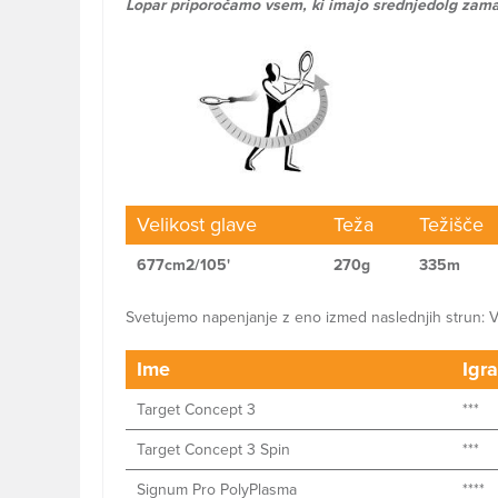
Lopar priporočamo vsem, ki imajo srednjedolg zama
Velikost glave
Teža
Težišče
677cm2/105'
270g
335m
Svetujemo napenjanje z eno izmed naslednjih strun: Ve
Ime
Igra
Target Concept 3
***
Target Concept 3 Spin
***
Signum Pro PolyPlasma
****