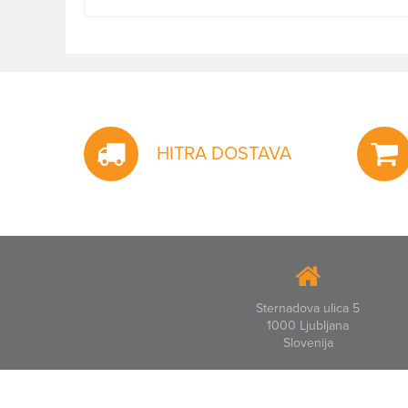
HITRA DOSTAVA
Sternadova ulica 5
1000 Ljubljana
Slovenija