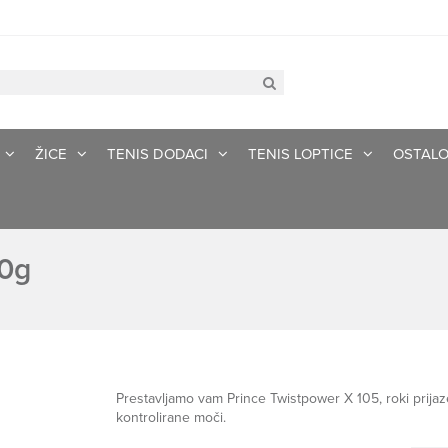
ŽICE
TENIS DODACI
TENIS LOPTICE
OSTAL
70g
Prestavljamo vam Prince Twistpower X 105, roki prijaze
kontrolirane moči.