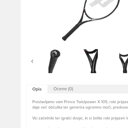
Ocene (0)
Opis
Prestavljamo vam Prince Twistpower X 105, roki prijaze
daje več občutka ter generira ogromno moči, predvsem 
Vsi začetniki ter igralci dvojic, ki si želite roki prijaze