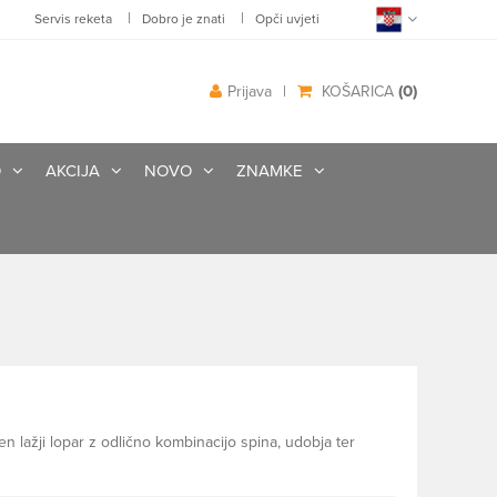
|
|
Servis reketa
Dobro je znati
Opči uvjeti
(0)
Prijava
|
KOŠARICA
O
AKCIJA
NOVO
ZNAMKE
n lažji lopar z odlično kombinacijo spina, udobja ter