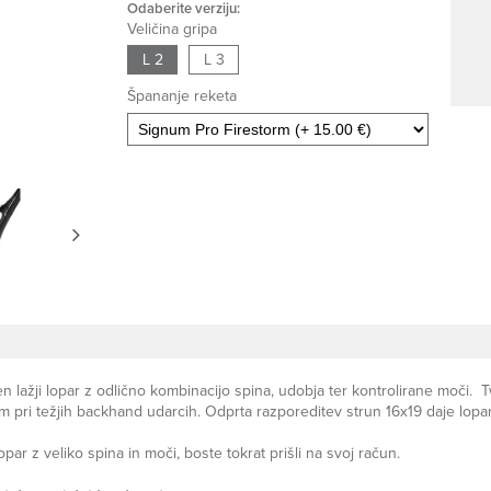
Odaberite verziju:
Veličina gripa
L 2
L 3
Špananje reketa
n lažji lopar z odlično kombinacijo spina, udobja ter kontrolirane moči. T
pri težjih backhand udarcih. Odprta razporeditev strun 16x19 daje lopar
n lopar z veliko spina in moči, boste tokrat prišli na svoj račun.