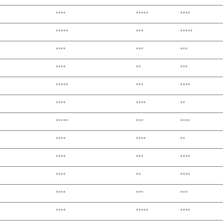
****
*****
****
*****
***
*****
****
***
***
****
**
***
*****
***
****
****
****
**
*****
***
****
****
****
**
****
***
****
****
**
****
****
***
***
****
*****
****