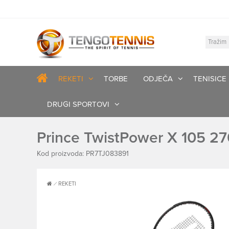
REKETI
TORBE
ODJEČA
TENISICE
DRUGI SPORTOVI
Prince TwistPower X 105 2
Kod proizvoda: PR7TJ083891
REKETI