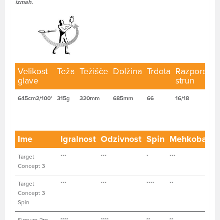
izmah.
Velikost
Teža
Težišče
Dolžina
Trdota
Razporedit
glave
strun
645cm2/100'
315g
320mm
685mm
66
16/18
Ime
Igralnost
Odzivnost
Spin
Mehkoba
Vz
Target
***
***
*
***
****
Concept 3
Target
***
***
****
**
****
Concept 3
Spin
Signum Pro
****
****
**
**
****