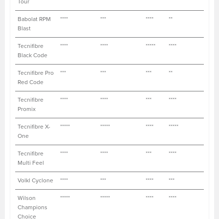
Tour
Babolat RPM
****
***
****
**
****
Blast
Tecnifibre
****
****
*****
****
****
Black Code
Tecnifibre Pro
***
***
***
**
****
Red Code
Tecnifibre
****
****
***
****
***
Promix
Tecnifibre X-
*****
*****
****
*****
***
One
Tecnifibre
****
****
***
****
***
Multi Feel
Volkl Cyclone
****
***
****
***
****
Wilson
*****
*****
****
****
***
Champions
Choice