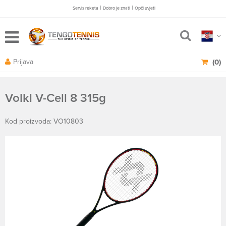
|
|
Servis reketa
Dobro je znati
Opči uvjeti
Prijava
(0)
Volkl V-Cell 8 315g
Kod proizvoda: VO10803