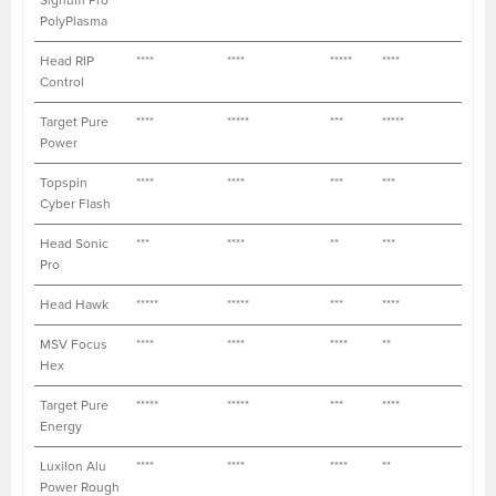
PolyPlasma
Head RIP
****
****
*****
****
**
Control
Target Pure
****
*****
***
*****
**
Power
Topspin
****
****
***
***
****
Cyber Flash
Head Sonic
***
****
**
***
****
Pro
Head Hawk
*****
*****
***
****
****
MSV Focus
****
****
****
**
****
Hex
Target Pure
*****
*****
***
****
**
Energy
Luxilon Alu
****
****
****
**
****
Power Rough