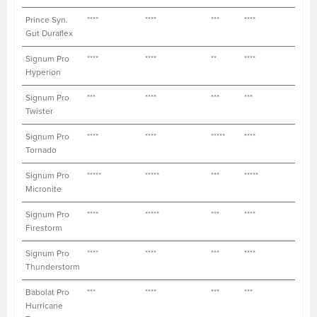
Prince Syn.
****
****
***
****
***
Gut Duraflex
Signum Pro
****
****
**
****
****
Hyperion
Signum Pro
***
****
***
***
****
Twister
Signum Pro
****
****
*****
****
****
Tornado
Signum Pro
*****
*****
***
*****
**
Micronite
Signum Pro
****
*****
***
****
****
Firestorm
Signum Pro
****
****
***
****
****
Thunderstorm
Babolat Pro
***
****
***
***
****
Hurricane