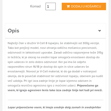
Komad
DODAJ U KOŠARICU
Opis
Najtežji član v družini V-Cell 8 loparjev, še stabilnejši od 300g verzije.
Tako kot prejšnji model, novi ohranja odlično mešanico preciznosti,
odzivnosti in lahkotnosti uporabe. Zaradi odlično razporejene teže 315g
in težišča, ki je skoraj na sredini lopar omogoča enostaven dostop do
spin udarcev in zelo dobro odzivnost. Ker pa ima še odprto
razporeditev strun 16/18 je dostop do spin in slice udarcev še
enostavnejši. Novost je V-Cell material, ki do ga dodali v notranjost
okvirja, da bi povečali stabilnost ter odzivnost loparju, obenem pa nudili
več udobja. Pri igri izza zadnje linije je lopar izjemno odziven in
omogoča resnično agresivno igro z močnimi udarci.
Priporočamo ga
vsem, ki igrajo agresiven tenis tako izza zadnje linije kot tudi pri mreži.
Lopar priporočamo vsem, ki imajo srednje dolg zamah in srednjehiter