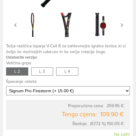
Težja različica loparja V-Cell 8 za zahtevnejše igralce tenisa, ki si
želijo še močnejših udarcev in še večje rotacije žoge.
Odaberite verziju:
Veličina gripa
L 2
L 3
L 4
Špananje reketa
Preporučena cena:
259.95 €
Tengo cijena:
109.90 €
Štednja:
(57.72 %) 150.05 €
Na zalihi