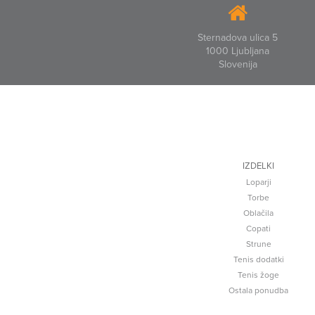
Sternadova ulica 5
1000 Ljubljana
Slovenija
IZDELKI
Loparji
Torbe
Oblačila
Copati
Strune
Tenis dodatki
Tenis žoge
Ostala ponudba