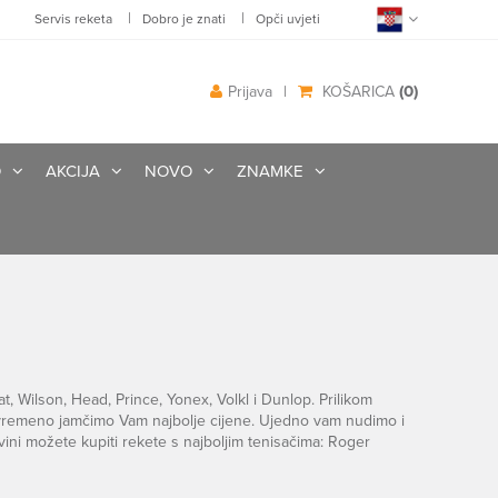
|
|
Servis reketa
Dobro je znati
Opči uvjeti
(0)
Prijava
|
KOŠARICA
O
AKCIJA
NOVO
ZNAMKE
at, Wilson, Head, Prince, Yonex, Volkl i Dunlop. Prilikom
vremeno jamčimo Vam najbolje cijene. Ujedno vam nudimo i
ini možete kupiti rekete s najboljim tenisačima: Roger