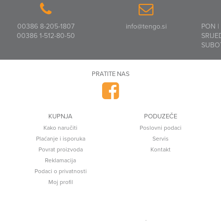
00386 8-205-1807
info@tengo.si
PON |
00386 1-512-80-50
SRIJE
SUBO
PRATITE NAS
KUPNJA
PODUZEČE
Kako naručiti
Poslovni podaci
Plaćanje i isporuka
Servis
Povrat proizvoda
Kontakt
Reklamacija
Podaci o privatnosti
Moj profil