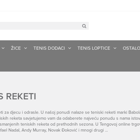
ŽICE
TENIS DODACI
TENIS LOPTICE
OSTAL
S REKETI
eti za djecu i odrasle. U našoj ponudi nalaze se teniski reketi marki Babol
niskih reketa savjetujemo vam da odaberete najveću ponudu s nama isto
r smanjenih teniskih reketa od prethodnih sezona. U Tengovoj online trgov
fael Nadal, Andy Murray, Novak Đoković i mnogi drugi ...