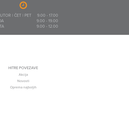
 UTOR | ČET | PET
9.00 - 17.00
DA
9.00 - 19.00
TA
9.00 - 12.00
HITRE POVEZAVE
Akcija
Novosti
Oprema najboljih