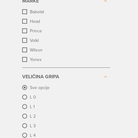
MARKE
Babolat
Head
Prince
Volkl
Wilson
Yonex
VELIČINA GRIPA
Sve opcije
L 0
L 1
L 2
L 3
L 4