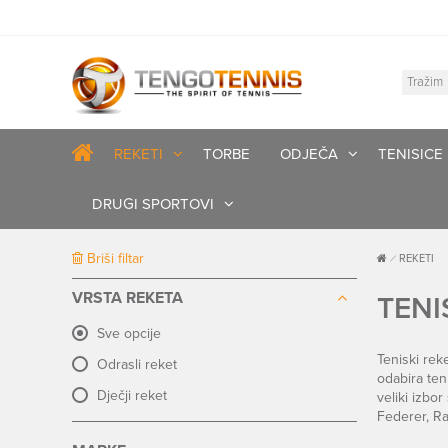
REKETI
TORBE
ODJEČA
TENISICE
DRUGI SPORTOVI
Briši filtar
REKETI
VRSTA REKETA
TENI
Sve opcije
Teniski rek
Odrasli reket
odabira te
Dječji reket
veliki izbo
Federer, Ra