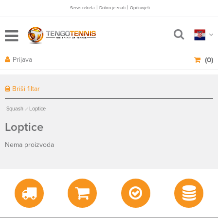
|
|
Servis reketa
Dobro je znati
Opči uvjeti
Prijava
(0)
Briši filtar
Squash
Loptice
Loptice
Nema proizvoda