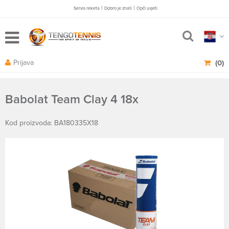
|
|
Servis reketa
Dobro je znati
Opči uvjeti
Prijava
(0)
Babolat Team Clay 4 18x
Kod proizvoda: BA180335X18