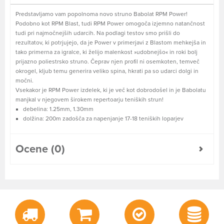
Predstavljamo vam popolnoma novo struno Babolat RPM Power!
Podobno kot RPM Blast, tudi RPM Power omogoča izjemno natančnost
tudi pri najmočnejših udarcih. Na podlagi testov smo prišli do
rezultatov, ki potrjujejo, da je Power v primerjavi z Blastom mehkejša in
tako primerna za igralce, ki želijo malenkost »udobnejšo« in roki bolj
prijazno poliestrsko struno. Čeprav njen profil ni osemkoten, temveč
okrogel, kljub temu generira veliko spina, hkrati pa so udarci dolgi in
močni.
Vsekakor je RPM Power izdelek, ki je več kot dobrodošel in je Babolatu
manjkal v njegovem širokem repertoarju teniških strun!
debelina: 1.25mm, 1.30mm
dolžina: 200m zadošča za napenjanje 17-18 teniških loparjev
Ocene (0)