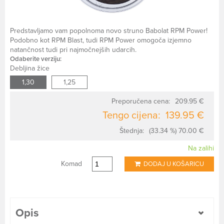
Predstavljamo vam popolnoma novo struno Babolat RPM Power!
Podobno kot RPM Blast, tudi RPM Power omogoča izjemno
natančnost tudi pri najmočnejših udarcih.
Odaberite verziju:
Debljina žice
1,30
1,25
Preporučena cena:
209.95 €
Tengo cijena:
139.95 €
Štednja:
(33.34 %) 70.00 €
Na zalihi
Komad
DODAJ U KOŠARICU
Opis