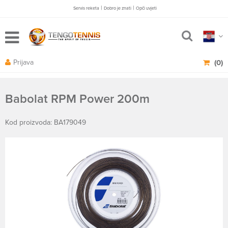
|
|
Servis reketa
Dobro je znati
Opči uvjeti
Prijava
(0)
Babolat RPM Power 200m
Kod proizvoda: BA179049